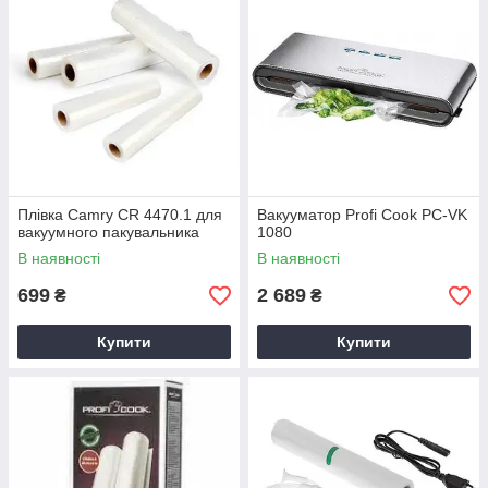
Плівка Camry CR 4470.1 для
Вакууматор Profi Cook PC-VK
вакуумного пакувальника
1080
В наявності
В наявності
699
2 689
₴
₴
Купити
Купити