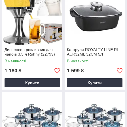
Диспенсер розливник для
Каструля ROYALTY LINE RL-
напоїв 3,5 л Ruhhy (22799)
ACR32ML 32СМ 5Л
В наявності
В наявності
1 180
1 599
₴
₴
Купити
Купити