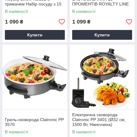
тримачем Набір посуду з 15
ПРОМЕНТІВ ROYALTY LINE
предметів Кухонний набір
(RL-KU15S-G)
В наявності
В наявності
можна
1 090
1 099
₴
₴
Купити
Купити
Електрична сковорода
Гриль-сковорода Clatronic PP
Clatronic PP 3401 (Ø32 см,
3570
1500 Вт, Німеччина)
В наявності
В наявності