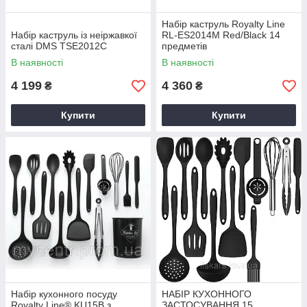
Набір каструль Royalty Line
Набір каструль із неіржавкої
RL-ES2014M Red/Black 14
сталі DMS TSE2012C
предметів
В наявності
В наявності
4 199
4 360
₴
₴
Купити
Купити
Набір кухонного посуду
НАБІР КУХОННОГО
Royalty Line® KU15B з
ЗАСТОСУВАННЯ 15