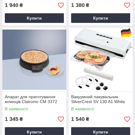
1 940
1 380
₴
₴
Купити
Купити
Апарат для приготування
Вакуумний пакувальник
млинців Clatronic CM 3372
SilverCrest SV 130 A1 White
В наявності
В наявності
1 345
1 540
₴
₴
Купити
Купити