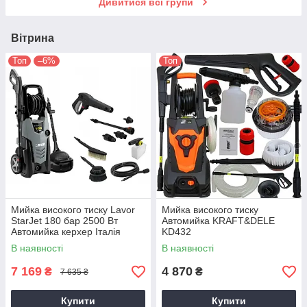
Дивитися всі групи
Вітрина
Топ
–6%
Топ
Мийка високого тиску Lavor
Мийка високого тиску
StarJet 180 бар 2500 Вт
Автомийка KRAFT&DELE
Автомийка керхер Італія
KD432
В наявності
В наявності
7 169
4 870
₴
₴
7 635 ₴
Купити
Купити