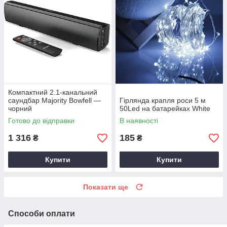
Компактний 2.1-канальний
саундбар Majority Bowfell —
Гірлянда крапля роси 5 м
чорний
50Led на батарейках White
Готово до відправки
В наявності
1 316
185
₴
₴
Купити
Купити
Показати ще
Способи оплати