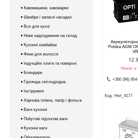
Кавомашини, кавоварки
Швабри і запасні насадки
Все для кухні
Нове надходження на склад
Акумуляторна
Кухонні комбайни
Polska AGM OP
V
Фени для волосся
12 
Індукційні плити та поверхні
Немає в 
Блендери
+380 (98) 954
Гірлянда світлодіодна
Інструмент
Hnrt_4177
Харчова плівка, папір і фольга
Ваги кухонні
Побутові підлогові ваги
Кухонні ваги
Обогреватели