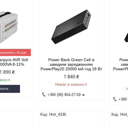
алишилось 46 днів
апруги AVR Volt
Power Bank Green Cell зі
Powe
1000VA 8-11%
швидким заряджанням
шви
PowerPlay20 20000 мА·год 18 Вт
PowerPl
1 890 ₴
1 840 ₴
вності
Немає в наявності
упити
+380 (98) 954-27-59
+380 
Hnrt_4336
Hnrt