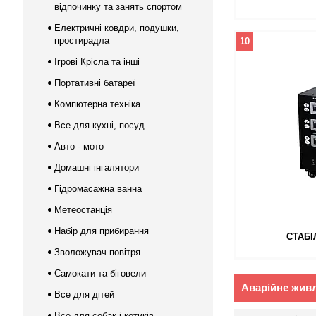
відпочинку та занять спортом
Електричні ковдри, подушки,
простирадла
10
Ігрові Крісла та інші
Портативні батареї
Компютерна техніка
Все для кухні, посуд
Авто - мото
Домашні інгалятори
Гідромасажна ванна
Метеостанція
Набір для прибирання
СТАБІ
Зволожувач повітря
Самокати та біговели
Аварійне жив
Все для дітей
Все для собак і котиків