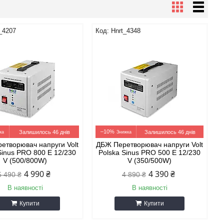
_4207
Hnrt_4348
–10%
Залишилось 46 днів
Залишилось 46 днів
етворювач напруги Volt
ДБЖ Перетворювач напруги Volt
Sinus PRO 800 E 12/230
Polska Sinus PRO 500 E 12/230
V (500/800W)
V (350/500W)
4 990 ₴
4 390 ₴
5 490 ₴
4 890 ₴
В наявності
В наявності
Купити
Купити