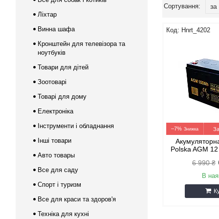
Ліхтар
Винна шафа
Hnrt_4202
Кронштейн для телевізора та
ноутбуків
Товари для дітей
Зоотоварі
Товарі для дому
Електроніка
Інструменти і обладнання
–7%
За
Інші товари
Акумуляторна
Polska AGM 12
Авто товары
6 990 ₴
Все для саду
В ная
Спорт і туризм
К
Все для краси та здоров'я
Техніка для кухні