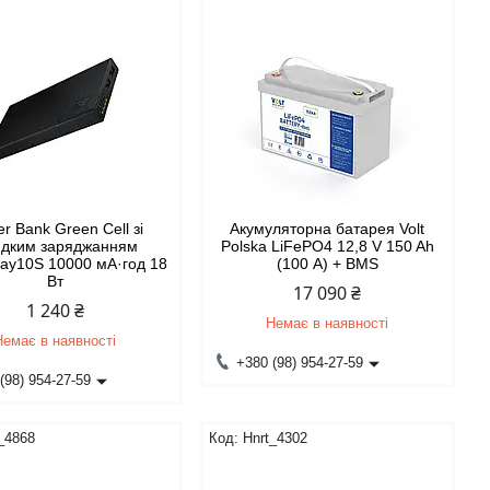
r Bank Green Cell зі
Акумуляторна батарея Volt
дким заряджанням
Polska LiFePO4 12,8 V 150 Ah
ay10S 10000 мА·год 18
(100 А) + BMS
Вт
17 090 ₴
1 240 ₴
Немає в наявності
Немає в наявності
+380 (98) 954-27-59
(98) 954-27-59
_4868
Hnrt_4302