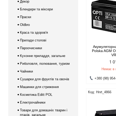
Декор
Блендери та міксери
Праски
Oldbro
Краса та здоров'я
Прилади столові
Акумуляторна
Пароочисники
Polska AGM O
V
Кухонне приладдя, загальне
1 0
Риболовля, полювання, туризм
Немає в 
Чайники
+380 (98) 954
Сушарки для фруктів та овочів
Машинки для стриження
Hnrt_4866
Косметика Editt POL
Електрочайники
Товари для домашніх тварин і
птахів, загальне