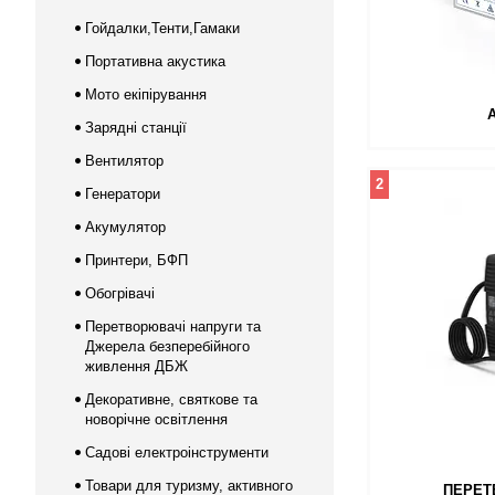
Гойдалки,Тенти,Гамаки
Портативна акустика
Мото екіпірування
Зарядні станції
Вентилятор
2
Генератори
Акумулятор
Принтери, БФП
Обогрівачі
Перетворювачі напруги та
Джерела безперебійного
живлення ДБЖ
Декоративне, святкове та
новорічне освітлення
Садові електроінструменти
Товари для туризму, активного
ПЕРЕТ