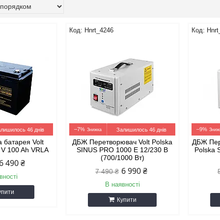
Hnrt_4246
Hnrt
–7%
–9%
лишилось 46 днів
Залишилось 46 днів
 батарея Volt
ДБЖ Перетворювач Volt Polska
ДБЖ Пер
 V 100 Ah VRLA
SINUS PRO 1000 E 12/230 В
Polska 
(700/1000 Вт)
6 490 ₴
6 990 ₴
7 490 ₴
вності
В наявності
упити
Купити