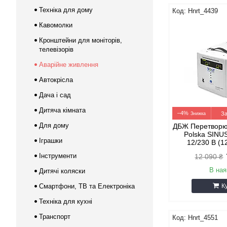
Техніка для дому
Hnrt_4439
Кавомолки
Кронштейни для моніторів,
телевізорів
Аварійне живлення
Автокрісла
Дача і сад
Дитяча кімната
–4%
За
Для дому
ДБЖ Перетворюв
Polska SINU
Іграшки
12/230 В (1
Інструменти
12 090 ₴
В ная
Дитячі коляски
Смартфони, ТВ та Електроніка
К
Техніка для кухні
Транспорт
Hnrt_4551