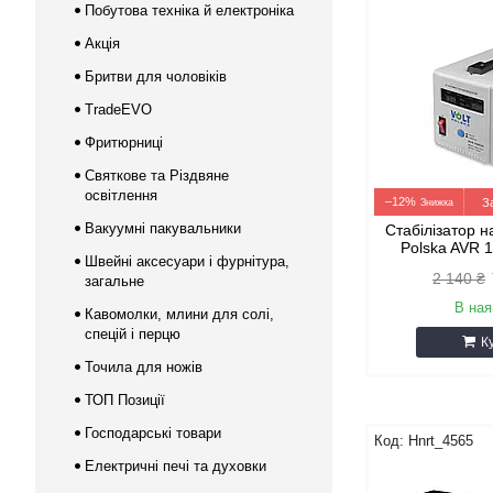
Побутова техніка й електроніка
Акція
Бритви для чоловіків
TradeEVO
Фритюрниці
Святкове та Різдвяне
освітлення
–12%
З
Вакуумні пакувальники
Стабілізатор н
Polska AVR 
Швейні аксесуари і фурнітура,
2 140 ₴
загальне
В ная
Кавомолки, млини для солі,
спецій і перцю
К
Точила для ножів
ТОП Позиції
Господарські товари
Hnrt_4565
Електричні печі та духовки