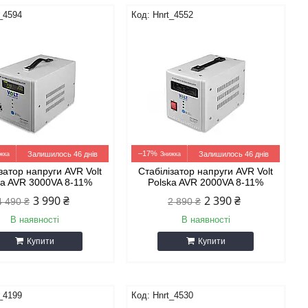
_4594
Hnrt_4552
–17%
Залишилось 46 днів
Залишилось 46 днів
затор напруги AVR Volt
Стабілізатор напруги AVR Volt
ka AVR 3000VA 8-11%
Polska AVR 2000VA 8-11%
3 990 ₴
2 390 ₴
4 490 ₴
2 890 ₴
В наявності
В наявності
Купити
Купити
_4199
Hnrt_4530