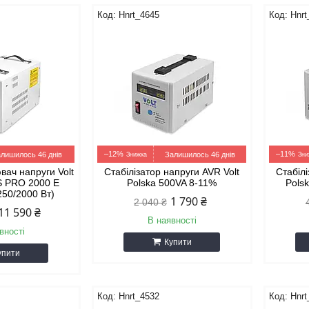
Hnrt_4645
Hnrt
–12%
–11%
лишилось 46 днів
Залишилось 46 днів
ач напруги Volt
Стабілізатор напруги AVR Volt
Стабілі
S PRO 2000 E
Polska 500VA 8-11%
Pols
250/2000 Вт)
1 790 ₴
2 040 ₴
11 590 ₴
В наявності
вності
Купити
упити
Hnrt_4532
Hnrt