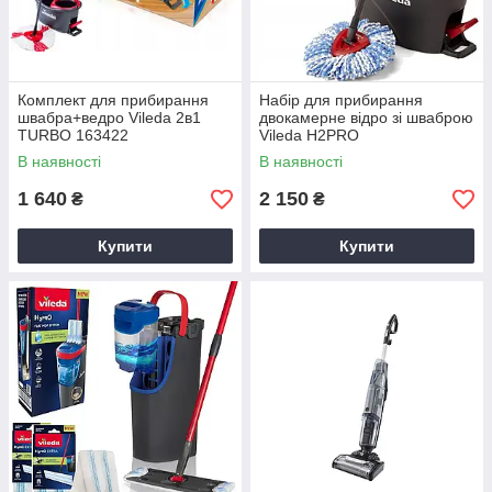
Комплект для прибирання
Набір для прибирання
швабра+ведро Vileda 2в1
двокамерне відро зі шваброю
TURBO 163422
Vileda H2PRO
В наявності
В наявності
1 640
2 150
₴
₴
Купити
Купити