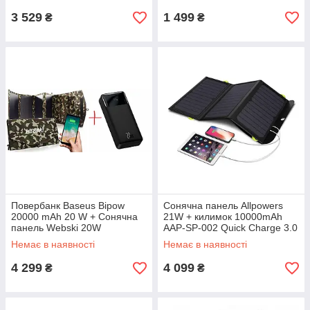
3 529
1 499
₴
₴
Повербанк Baseus Bipow
Сонячна панель Allpowers
20000 mAh 20 W + Сонячна
21W + килимок 10000mAh
панель Webski 20W
AAP-SP-002 Quick Charge 3.0
Немає в наявності
Немає в наявності
4 299
4 099
₴
₴