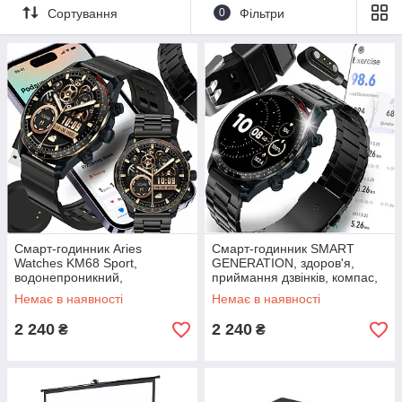
Сортування
0
Фільтри
Смарт-годинник Aries
Смарт-годинник SMART
Watches KM68 Sport,
GENERATION, здоров'я,
водонепроникний,
приймання дзвінків, компас,
елегантний, 2 ремінці
смс, 2 ремінці
Немає в наявності
Немає в наявності
2 240
2 240
₴
₴