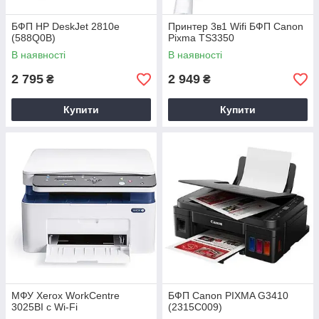
БФП HP DeskJet 2810e
Принтер 3в1 Wifi БФП Canon
(588Q0B)
Pixma TS3350
В наявності
В наявності
2 795
2 949
₴
₴
Купити
Купити
МФУ Xerox WorkCentre
БФП Canon PIXMA G3410
3025BI с Wi-Fi
(2315C009)