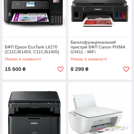
Багатофункціональний
БФП Epson EcoTank L6270
пристрій БФП Canon PIXMA
(C11CJ61403, C11CJ61405)
G3411 - WiFi
Немає в наявності
Немає в наявності
15 600
8 299
₴
₴