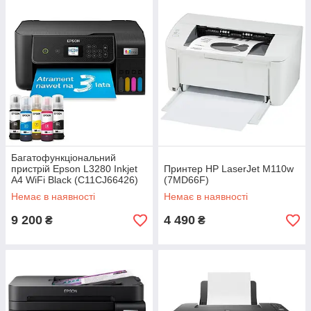
Багатофункціональний
пристрій Epson L3280 Inkjet
Принтер HP LaserJet M110w
A4 WiFi Black (C11CJ66426)
(7MD66F)
Немає в наявності
Немає в наявності
9 200
4 490
₴
₴