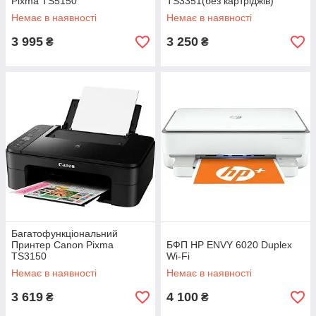
Pixma TS5150
TS3351(без картріджів)
Немає в наявності
Немає в наявності
3 995
3 250
₴
₴
Багатофункціональний
Принтер Canon Pixma
БФП HP ENVY 6020 Duplex
TS3150
Wi-Fi
Немає в наявності
Немає в наявності
3 619
4 100
₴
₴