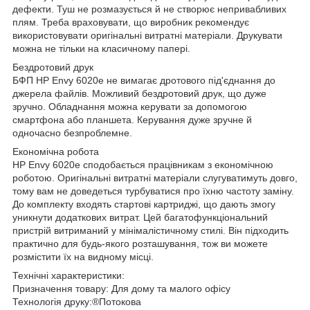
дефекти. Туш не розмазується й не створює непривабливих
плям. Треба враховувати, що виробник рекомендує
використовувати оригінальні витратні матеріали. Друкувати
можна не тільки на класичному папері.
Бездротовий друк
БФП HP Envy 6020e не вимагає дротового під'єднання до
джерела файлів. Можливий бездротовий друк, що дуже
зручно. Обладнання можна керувати за допомогою
смартфона або планшета. Керування дуже зручне й
одночасно безпроблемне.
Економічна робота
HP Envy 6020e сподобається працівникам з економічною
роботою. Оригінальні витратні матеріали слугуватимуть довго,
тому вам не доведеться турбуватися про їхню частоту заміну.
До комплекту входять стартові картриджі, що дають змогу
уникнути додаткових витрат. Цей багатофункціональний
пристрій витриманий у мінімалістичному стилі. Він підходить
практично для будь-якого розташування, тож ви можете
розмістити їх на видному місці.
Технічні характеристики:
Призначення товару: Для дому та малого офісу
Технологія друку:®Потокова