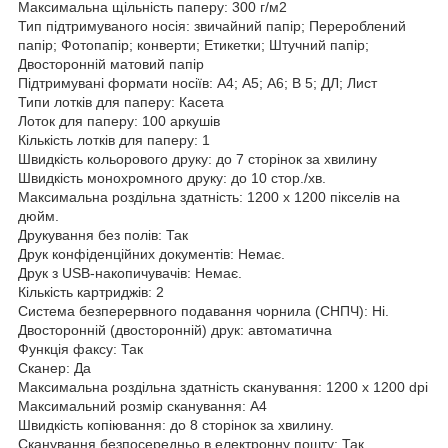
Максимальна щільність паперу: 300 г/м2
Тип підтримуваного носія: звичайний папір; Перероблений
папір; Фотопапір; конверти; Етикетки; Штучний папір;
Двосторонній матовий папір
Підтримувані формати носіїв: A4; А5; А6; В 5; ДЛ; Лист
Типи лотків для паперу: Касета
Лоток для паперу: 100 аркушів
Кількість лотків для паперу: 1
Швидкість кольорового друку: до 7 сторінок за хвилину
Швидкість монохромного друку: до 10 стор./хв.
Максимальна роздільна здатність: 1200 x 1200 пікселів на
дюйм.
Друкування без полів: Так
Друк конфіденційних документів: Немає.
Друк з USB-накопичувачів: Немає.
Кількість картриджів: 2
Система безперервного подавання чорнила (СНПЧ): Ні.
Двосторонній (двосторонній) друк: автоматична
Функція факсу: Так
Сканер: Да
Максимальна роздільна здатність сканування: 1200 x 1200 dpi
Максимальний розмір сканування: A4
Швидкість копіювання: до 8 сторінок за хвилину.
Сканування безпосередньо в електронну пошту: Так