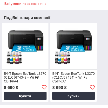
Всі умови повернення
Подібні товари компанії
БФП Epson EcoTank L3270
БФП Epson EcoTank L3270
(C11CJ67434) ~ Wi-Fi/
(C11CJ67434) ~ Wi-Fi/
СБПЧ/А4
СБПЧ/А4
8 690
8 690
₴
₴
Купити
Купити