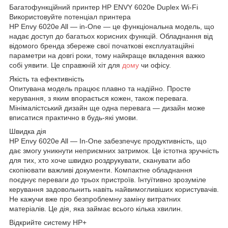
Багатофункційний принтер HP ENVY 6020e Duplex Wi-Fi
Використовуйте потенціал принтера
HP Envy 6020e All — in-One — це функціональна модель, що
надає доступ до багатьох корисних функцій. Обладнання від
відомого бренда збереже свої початкові експлуатаційні
параметри на довгі роки, тому найкраще вкладення важко
собі уявити. Це справжній хіт для
дому
чи офісу.
Якість та ефективність
Опитувана модель працює плавно та надійно. Просте
керування, з яким впорається кожен, також перевага.
Мінімалістський дизайн ще одна перевага — дизайн може
вписатися практично в будь-які умови.
Швидка дія
HP Envy 6020e All — In-One забезпечує продуктивність, що
дає змогу уникнути неприємних затримок. Це істотна зручність
для тих, хто хоче швидко роздрукувати, сканувати або
скопіювати важливі документи. Компактне обладнання
поєднує переваги до трьох пристроїв. Інтуїтивно зрозуміле
керування задовольнить навіть найвимогливіших користувачів.
Не кажучи вже про безпроблемну заміну витратних
матеріалів. Це дія, яка займає всього кілька хвилин.
Відкрийте систему HP+