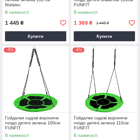
Malatec
FUNFIT
В наявності
В наявності
1 445
1 369
₴
₴
1 445 ₴
Купити
Купити
–5%
–6%
Гойдалки садові вороняче
Гойдалки садові вороняче
гніздо дитячі зелена 100см
гніздо дитячі зелена 110см
FUNFIT
FUNFIT
В наявності
В наявності