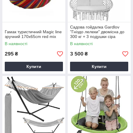
Садова гойдалка Gardlov
Гамак туристичний Magic line
"Гніздо лелеки" двомісна до
зручний 170x65cm red mix
300 кг + 3 подушки сіра
В наявності
В наявності
295
3 500
₴
₴
Купити
Купити