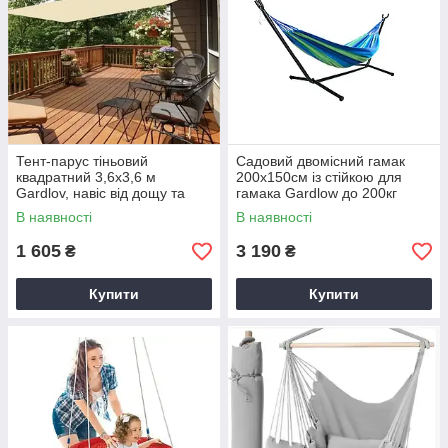
Тент-парус тіньовий
Садовий двомісний гамак
квадратний 3,6х3,6 м
200х150см із стійкою для
Gardlov, навіс від дощу та
гамака Gardlow до 200кг
сонця, Бежевий (23165)
В наявності
В наявності
1 605
3 190
₴
₴
Купити
Купити