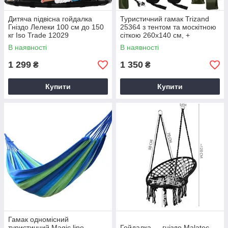
Дитяча підвісна гойдалка
Туристичний гамак Trizand
Гніздо Лелеки 100 см до 150
25364 з тентом та москітною
кг Iso Trade 12029
сіткою 260x140 см, +
кріплення
В наявності
В наявності
1 299
1 350
₴
₴
Купити
Купити
Гамак одномісний
туристичний Magic line
Гойдалка — гніздо Malatec