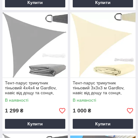
Купити
Купити
Тент-парус трикутник
Тент-парус трикутник
тіньовий 4х4х4 м Gardlov,
тіньовий 3х3х3 м Gardlov,
навіс від дощу та сонця,
навіс від дощу та сонця,
Сірий (23141)
Бежевий (23146)
В наявності
В наявності
1 299
1 000
₴
₴
Купити
Купити