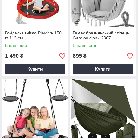
Гойдалка гніздо Playtive 150
Гамак бразильський стілець
кг 113 см
Gardlov сірий 23671
В наявності
В наявності
1 490
895
₴
₴
Купити
Купити