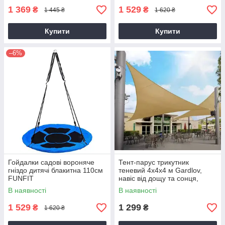
1 369
1 529
₴
₴
1 445 ₴
1 620 ₴
Купити
Купити
–6%
Гойдалки садові вороняче
Тент-парус трикутник
гніздо дитячі блакитна 110см
теневий 4х4х4 м Gardlov,
FUNFIT
навіс від дощу та сонця,
Бежевий (23142)
В наявності
В наявності
1 529
1 299
₴
₴
1 620 ₴