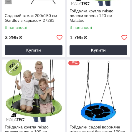
Гойдалка кругла гніздо
Садовий гамак 200x150 см
лелеки зелена 120 см
Gardlov з каркасом 27293
Malatec
В наявності
В наявності
3 295
1 795
₴
₴
Купити
Купити
–5%
Гойдалка кругла гніздо
Гойдалки садові вороняче
лелеки зелена 100 см
гніздо дитячі блакитна 100см