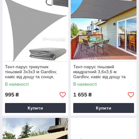
Тент-парус трикутник
Тент-парус тіньовий
тіньовий 3х3х3 м Gardlov,
квадратний 3,6х3,6 м
навіс від дощу та сонця,
Gardlov, навіс від дощу та
Сірий (23147)
сонця, Сірий (23164)
В наявності
В наявності
995
1 655
₴
₴
Купити
Купити