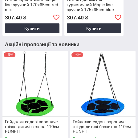
line зручний 170x65cm red
туристичний Magic line
mix
зручний 175x65cm blue
mix
307,40
307,40
₴
₴
Купити
Купити
Акційні пропозиції та новинки
–6%
–6%
Гойдалки садові вороняче
Гойдалки садові вороняче
гніздо дитячі зелена 110см
гніздо дитячі блакитна 110см
FUNFIT
FUNFIT