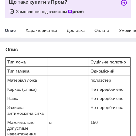
Що таке купити з Пром?
Замовлення під захистом
Опис
Характеристики
Доставка
Оплата
Умови п
Опис
Тип ложа
Суцільне полотно
Тип гамака
Одномісний
Матеріал ложа
полиэстер
Каркас (стійка)
Не передбачено
Навіс
Не передбачено
Захисна
Не передбачена
антимоскітна сітка
Максимально
кг
150
допустиме
навантаження