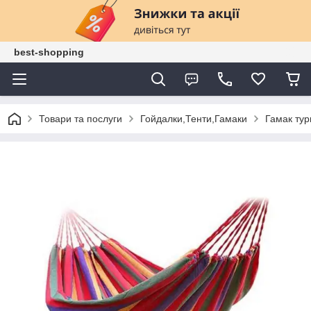
best-shopping
Товари та послуги
Гойдалки,Тенти,Гамаки
Гамак тур