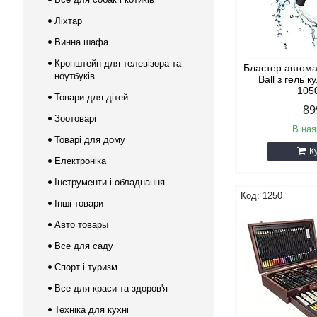
Ліхтар
Винна шафа
Кронштейн для телевізора та
Бластер автом
ноутбуків
Ball з гель 
105
Товари для дітей
89
Зоотоварі
В ная
Товарі для дому
К
Електроніка
Інструменти і обладнання
1250
Інші товари
Авто товары
Все для саду
Спорт і туризм
Все для краси та здоров'я
Техніка для кухні