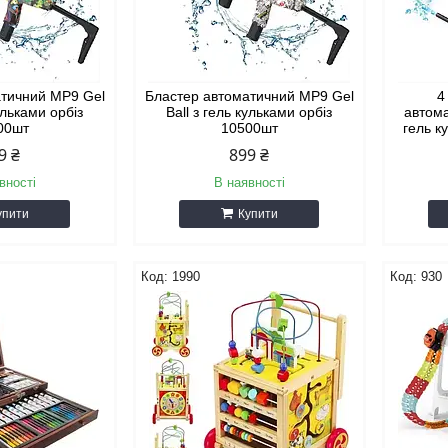
атичний MP9 Gel
Бластер автоматичний MP9 Gel
4
кульками орбіз
Ball з гель кульками орбіз
автома
00шт
10500шт
гель к
9 ₴
899 ₴
вності
В наявності
упити
Купити
1990
930