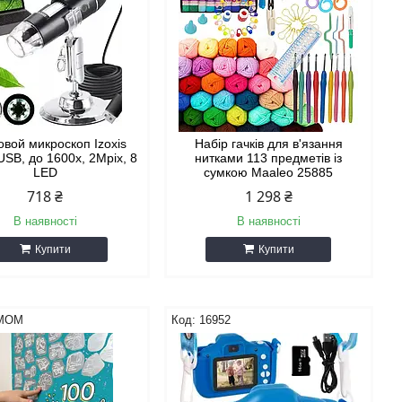
вой микроскоп Izoxis
Набір гачків для в'язання
USB, до 1600x, 2Mpix, 8
нитками 113 предметів із
LED
сумкою Maaleo 25885
718 ₴
1 298 ₴
В наявності
В наявності
Купити
Купити
MOM
16952