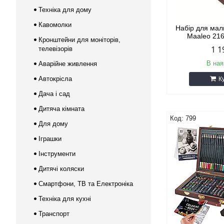
Техніка для дому
Кавомолки
Набір для мал
Maaleo 216
Кронштейни для моніторів,
1 1
телевізорів
В ная
Аварійне живлення
Автокрісла
К
Дача і сад
Дитяча кімната
799
Для дому
Іграшки
Інструменти
Дитячі коляски
Смартфони, ТВ та Електроніка
Техніка для кухні
Транспорт