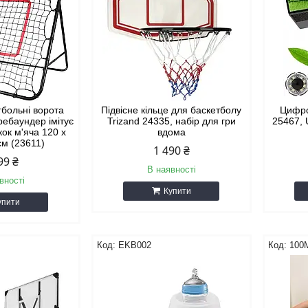
больні ворота
Підвісне кільце для баскетболу
Цифро
ребаундер імітує
Trizand 24335, набір для гри
25467, 
кок м'яча 120 x
вдома
см (23611)
1 490 ₴
99 ₴
В наявності
вності
Купити
упити
EKB002
100