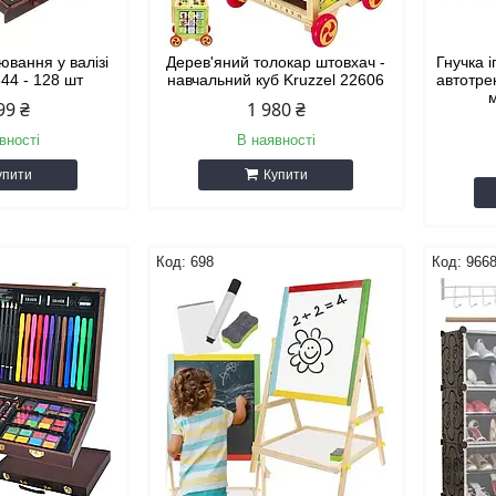
ювання у валізі
Дерев'яний толокар штовхач -
Гнучка 
44 - 128 шт
навчальний куб Kruzzel 22606
автотрек
99 ₴
1 980 ₴
вності
В наявності
упити
Купити
698
966