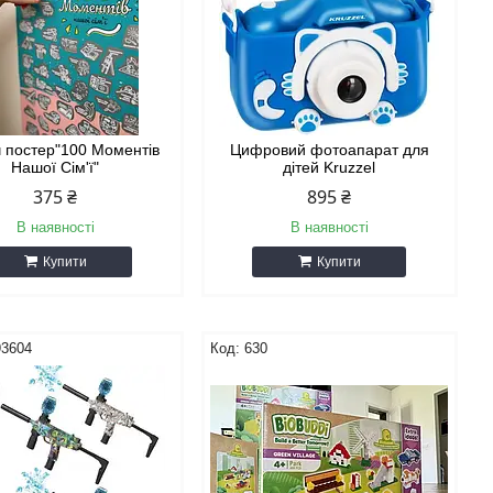
 постер"100 Моментів
Цифровий фотоапарат для
Нашої Сім'ї"
дітей Kruzzel
375 ₴
895 ₴
В наявності
В наявності
Купити
Купити
93604
630