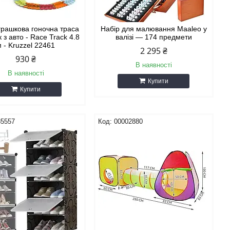
іграшкова гоночна траса
Набір для малювання Maaleo у
 з авто - Race Track 4.8
валізі — 174 предмети
м - Kruzzel 22461
2 295 ₴
930 ₴
В наявності
В наявності
Купити
Купити
85557
00002880