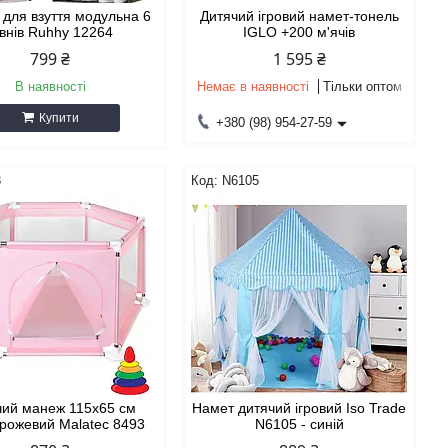
для взуття модульна 6
Дитячий ігровий намет-тонель
івнів Ruhhy 12264
IGLO +200 м'ячів
799 ₴
1 595 ₴
В наявності
Немає в наявності
Тільки оптом
Купити
+380 (98) 954-27-59
3
N6105
чий манеж 115х65 см
Намет дитячий ігровий Iso Trade
-рожевий Malatec 8493
N6105 - синій