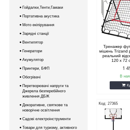
Гойдалки,Тенти,Гамаки
Портативна акустика
Мото екіпірування
Зарядні станції
Вентилятор
Тренажер фут
Генератори
мішень Trizand 
реальний відс
Акумулятор
120 x 72 
1 4
Принтери, БФП
В ная
Обогрівачі
К
Перетворювачі напруги та
Джерела безперебійного
живлення ДБЖ
27365
Декоративне, святкове та
новорічне освітлення
Садові електроінструменти
Товари для туризму, активного