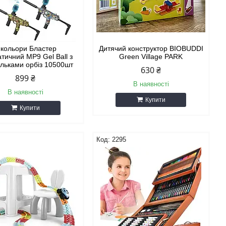
 кольори Бластер
Дитячий конструктор BIOBUDDI
тичний MP9 Gel Ball з
Green Village PARK
ульками орбіз 10500шт
630 ₴
899 ₴
В наявності
В наявності
Купити
Купити
2295