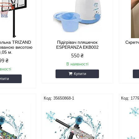
больна TRIZAND
Підігрівач пляшечок
Скретч
ьованою висотою
ESPERANZA EKB002
3,05 м.
550 ₴
99 ₴
В наявності
вності
Купити
упити
35650868-1
177