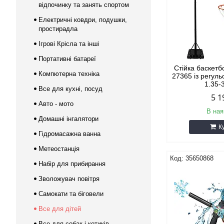
відпочинку та занять спортом
Електричні ковдри, подушки,
простирадла
Ігрові Крісла та інші
Портативні батареї
Стійка баскет
Компютерна техніка
27365 із регул
1.35-
Все для кухні, посуд
5 1
Авто - мото
В ная
Домашні інгалятори
К
Гідромасажна ванна
Метеостанція
35650868
Набір для прибирання
Зволожувач повітря
Самокати та біговели
Все для дітей
Все для собак і котиків