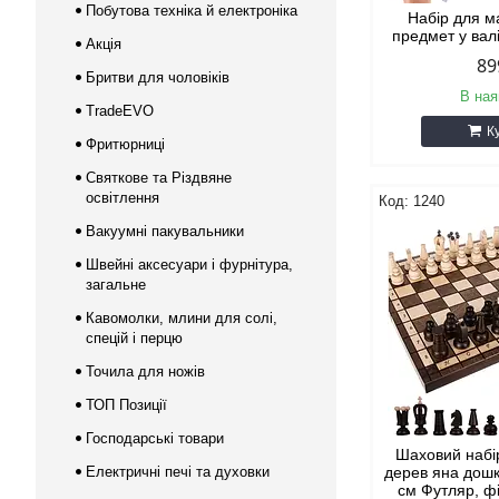
Побутова техніка й електроніка
Набір для 
предмет у вал
Акція
89
Бритви для чоловіків
В ная
TradeEVO
К
Фритюрниці
Святкове та Різдвяне
освітлення
1240
Вакуумні пакувальники
Швейні аксесуари і фурнітура,
загальне
Кавомолки, млини для солі,
спецій і перцю
Точила для ножів
ТОП Позиції
Господарські товари
Шаховий набі
Електричні печі та духовки
дерев яна дошк
см Футляр, ф