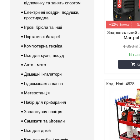
відпочинку та занять спортом
Електричні ковдри, подушки,
простирадла
–12%
З
Ігрові Крісла та інші
Зварювальний 
Портативні батареї
Mar-po
Компютерна техніка
4 090 ₴
В ная
Все для кухні, посуд
К
Авто - мото
Домашні інгалятори
Гідромасажна ванна
Hnrt_4828
Метеостанція
Набір для прибирання
Зволожувач повітря
Самокати та біговели
Все для дітей
Все для собак і котиків