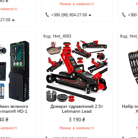
90 ₴
Немає в наявності
наявності
+380 (98) 954-27-59
+380 
-27-59
Hnrt_4583
Hnrt
ймач зеленого
Домкрат гідравлічний 2,5т
Набір і
ermann® HD-1
Lehmann Lead
X
40 ₴
3 190 ₴
наявності
Немає в наявності