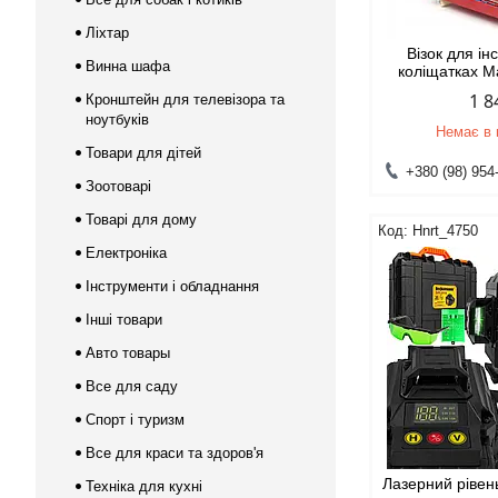
Ліхтар
Візок для ін
Винна шафа
коліщатках M
1 8
Кронштейн для телевізора та
ноутбуків
Немає в 
Товари для дітей
+380 (98) 954
Зоотоварі
Товарі для дому
Hnrt_4750
Електроніка
Інструменти і обладнання
Інші товари
Авто товары
Все для саду
Спорт і туризм
Все для краси та здоров'я
Лазерний рівен
Техніка для кухні