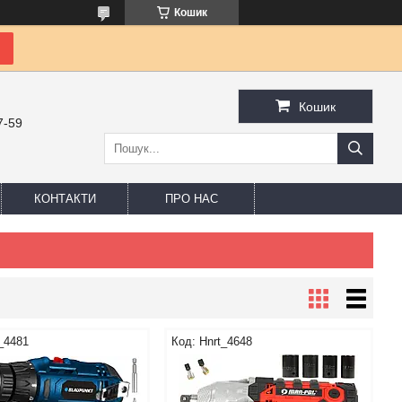
Кошик
Кошик
7-59
КОНТАКТИ
ПРО НАС
_4481
Hnrt_4648