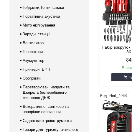
Гойдалки,Тенти,Гамаки
Портативна акустика
Мото екіпірування
Зарядні станції
Вентилятор
Набір викруток
Генератори
36
84
Акумулятор
В ная
Принтери, БФП
К
Обогрівачі
Перетворювачі напруги та
Джерела безперебійного
Hnrt_4968
живлення ДБЖ
Декоративне, святкове та
новорічне освітлення
Садові електроінструменти
Товари для туризму, активного