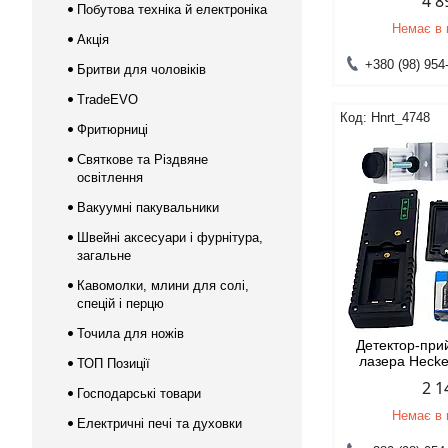
4 8
Побутова техніка й електроніка
Немає в 
Акція
+380 (98) 954
Бритви для чоловіків
TradeEVO
Hnrt_4748
Фритюрниці
Святкове та Різдвяне
освітлення
Вакуумні пакувальники
Швейні аксесуари і фурнітура,
загальне
Кавомолки, млини для солі,
спецій і перцю
Точила для ножів
Детектор-при
лазера Heck
ТОП Позиції
2 1
Господарські товари
Немає в 
Електричні печі та духовки