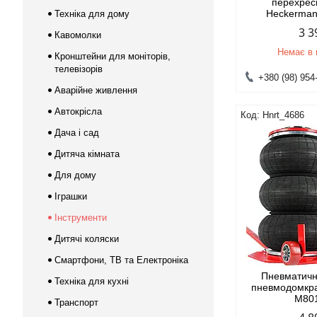
перехрес
Heckerma
Техніка для дому
3 3
Кавомолки
Немає в 
Кронштейни для моніторів,
телевізорів
+380 (98) 954
Аварійне живлення
Автокрісла
Hnrt_4686
Дача і сад
Дитяча кімната
Для дому
Іграшки
Інструменти
Дитячі коляски
Смартфони, ТВ та Електроніка
Пневматичн
Техніка для кухні
пневмодомкра
М80
Транспорт