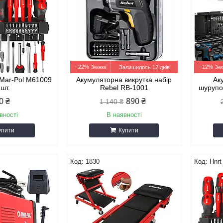
–22%
–12%
Залишилось 12 днів
 Mar-Pol M61009
Акумуляторна викрутка набір
Ак
 шт.
Rebel RB-1001
шурупо
0 ₴
890 ₴
1 140 ₴
вності
В наявності
упити
Купити
1830
Hnrt