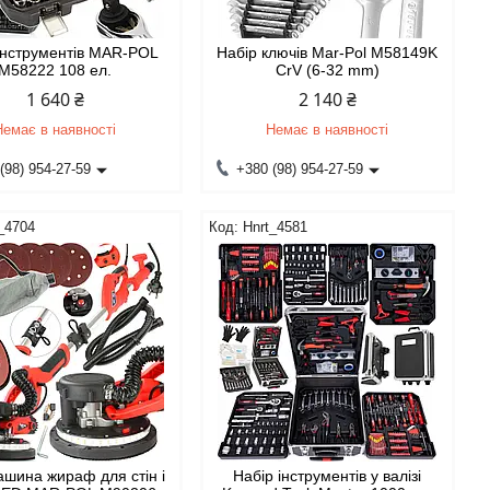
інструментів MAR-POL
Набір ключів Mar-Pol M58149K
M58222 108 ел.
CrV (6-32 mm)
1 640 ₴
2 140 ₴
Немає в наявності
Немає в наявності
(98) 954-27-59
+380 (98) 954-27-59
_4704
Hnrt_4581
шина жираф для стін і
Набір інструментів у валізі