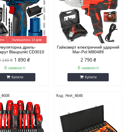
Залишилось 14 днів
умуляторна дриль-
Гайковерт електричний ударний
крут Blaupunkt CD3010
Mar-Pol M80489
1 890 ₴
2 790 ₴
2 140 ₴
В наявності
В наявності
Купити
Купити
_4608
Hnrt_4646