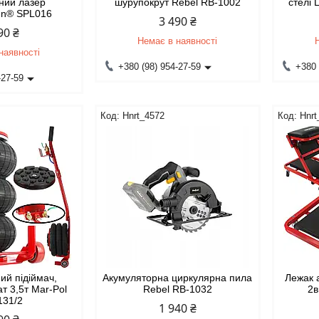
ний лазер
шурупокрут Rebel RB-1002
стелі
nn® SPL016
3 490 ₴
90 ₴
Немає в наявності
наявності
+380 (98) 954-27-59
+380 
-27-59
Hnrt_4572
Hnrt
ий підіймач,
Акумуляторна циркулярна пила
Лежак 
т 3,5т Mar-Pol
Rebel RB-1032
2в
131/2
1 940 ₴