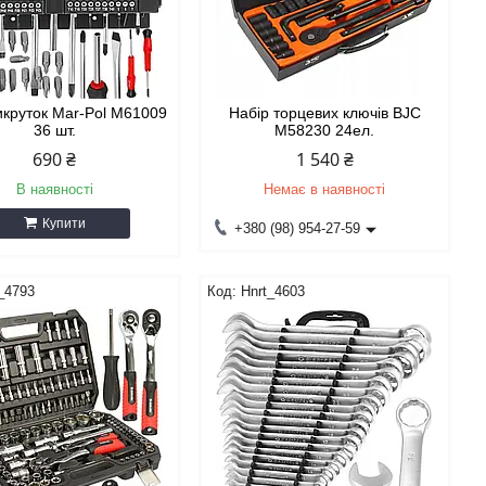
икруток Mar-Pol M61009
Набір торцевих ключів BJC
36 шт.
M58230 24ел.
690 ₴
1 540 ₴
В наявності
Немає в наявності
Купити
+380 (98) 954-27-59
_4793
Hnrt_4603