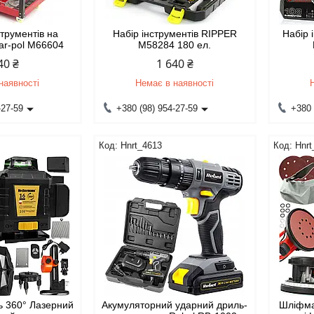
струментів на
Набір інструментів RIPPER
Набір 
ar-pol M66604
М58284 180 ел.
40 ₴
1 640 ₴
наявності
Немає в наявності
-27-59
+380 (98) 954-27-59
+380 
Hnrt_4613
Hnrt
ь 360° Лазерний
Акумуляторний ударний дриль-
Шліфма