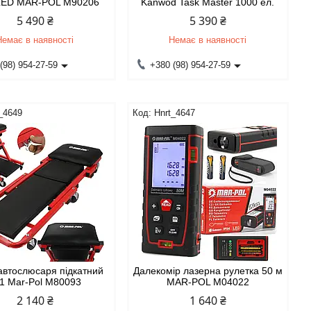
 LED MAR-POL М90206
Kanwod Task Master 1000 ел.
5 490 ₴
5 390 ₴
Немає в наявності
Немає в наявності
(98) 954-27-59
+380 (98) 954-27-59
_4649
Hnrt_4647
автослюсаря підкатний
Далекомір лазерна рулетка 50 м
1 Mar-Pol M80093
MAR-POL M04022
2 140 ₴
1 640 ₴