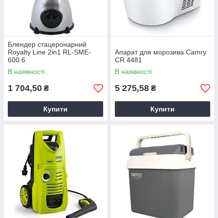
Блендер стацеронарний
Royalty Line 2in1 RL-SME-
Апарат для морозива Camry
600.6
CR 4481
В наявності
В наявності
1 704,50
5 275,58
₴
₴
Купити
Купити