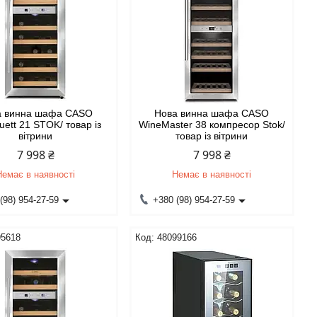
а винна шафа CASO
Нова винна шафа CASO
ett 21 STOK/ товар із
WineMaster 38 компресор Stok/
вітрини
товар із вітрини
7 998 ₴
7 998 ₴
Немає в наявності
Немає в наявності
(98) 954-27-59
+380 (98) 954-27-59
95618
48099166