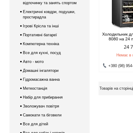
відпочинку та занять спортом
Електричні ковдри, подушки,
простирадла
Ігрові Крісла та інші
Холодильник дл
Портативні батареї
8080 на 24 
Компютерна техніка
24 
Все для кухні, посуд
Немає в 
Авто - мото
+380 (98) 954
Домашні інгалятори
Гідромасажна ванна
Метеостанція
Набір для прибирання
Зволожувач повітря
Самокати та біговели
Все для дітей
Все для собак і котиків