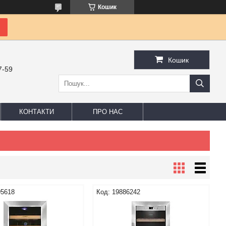
Кошик
Кошик
7-59
КОНТАКТИ
ПРО НАС
95618
19886242