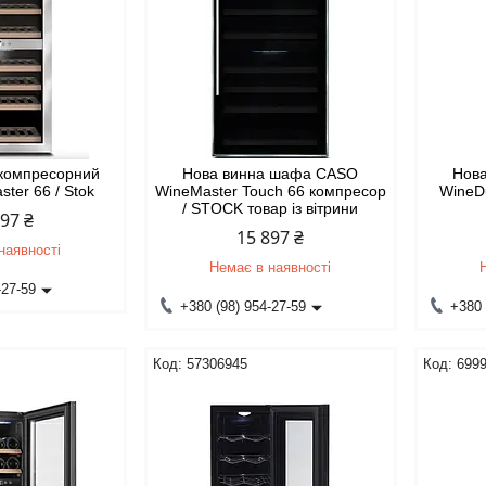
компресорний
Нова винна шафа CASO
Нов
ter 66 / Stok
WineMaster Touch 66 компресор
WineDu
/ STOCK товар із вітрини
397 ₴
15 897 ₴
наявності
Немає в наявності
-27-59
+380 (98) 954-27-59
+380 
57306945
699