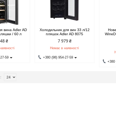
я вина Adler AD
Холодильник для вин 33 л/12
Нов
пляшки / 60 л
пляшок Adler AD 8075
WineDu
748 ₴
7 979 ₴
наявності
Немає в наявності
-27-59
+380 (98) 954-27-59
+380 