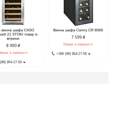
а винна шафа CASO
Винна шафа Camry CR 8068
ett 21 STOK/ товар із
7 599 ₴
вітрини
Немає в наявності
8 900 ₴
Немає в наявності
+380 (98) 954-27-59
(98) 954-27-59