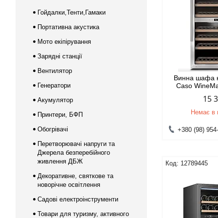
Гойдалки,Тенти,Гамаки
Портативна акустика
Мото екіпірування
Зарядні станції
Вентилятор
Винна шафа 
Генератори
Caso WineMas
15 
Акумулятор
Немає в 
Принтери, БФП
Обогрівачі
+380 (98) 954
Перетворювачі напруги та
Джерела безперебійного
живлення ДБЖ
12789445
Декоративне, святкове та
новорічне освітлення
Садові електроінструменти
Товари для туризму, активного