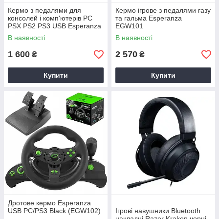
Кермо з педалями для
Кермо ігрове з педалями газу
консолей і комп'ютерів PC
та гальма Esperanza
PSX PS2 PS3 USB Esperanza
EGW101
В наявності
В наявності
1 600
2 570
₴
₴
Купити
Купити
Дротове кермо Esperanza
USB PC/PS3 Black (EGW102)
Ігрові навушники Bluetooth
накладні Razer Kraken чорні