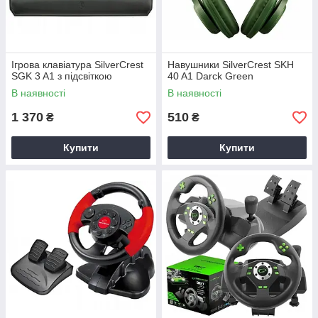
Ігрова клавіатура SilverCrest
Навушники SilverCrest SKH
SGK 3 A1 з підсвіткою
40 A1 Darck Green
В наявності
В наявності
1 370
510
₴
₴
Купити
Купити