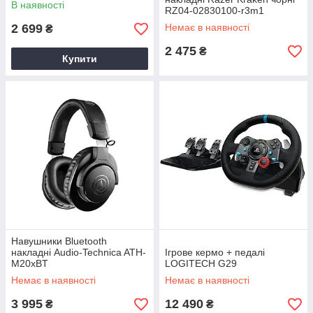
В наявності
RZ04-02830100-r3m1
2 699
Немає в наявності
₴
2 475
₴
Купити
Навушники Bluetooth
накладні Audio-Technica ATH-
Ігрове кермо + педалі
M20xBT
LOGITECH G29
Немає в наявності
Немає в наявності
3 995
12 490
₴
₴