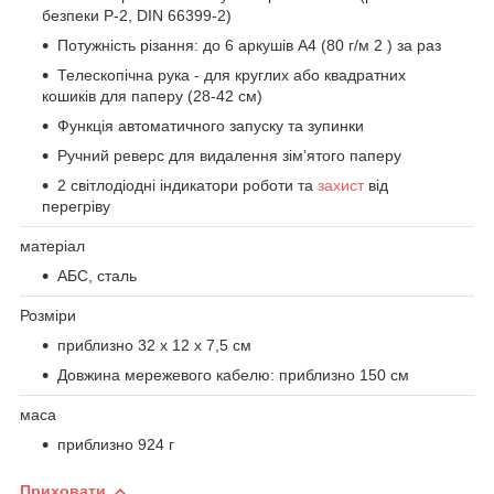
безпеки P-2, DIN 66399-2)
Потужність різання: до 6 аркушів А4 (80 г/м 2 ) за раз
Телескопічна рука - для круглих або квадратних
кошиків для паперу (28-42 см)
Функція автоматичного запуску та зупинки
Ручний реверс для видалення зім’ятого паперу
2 світлодіодні індикатори роботи та
захист
від
перегріву
матеріал
АБС, сталь
Розміри
приблизно 32 x 12 x 7,5 см
Довжина мережевого кабелю: приблизно 150 см
маса
приблизно 924 г
Приховати