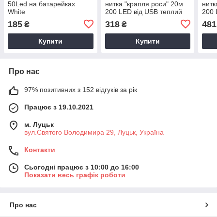
50Led на батарейках
нитка "крапля роси" 20м
нитк
White
200 LED від USB теплий
200 
білий
біли
185
318
481
₴
₴
Купити
Купити
Про нас
97% позитивних з 152 відгуків за рік
Працює з 19.10.2021
м. Луцьк
вул.Святого Володимира 29, Луцьк, Україна
Контакти
Сьогодні працює з 10:00 до 16:00
Показати весь графік роботи
Про нас