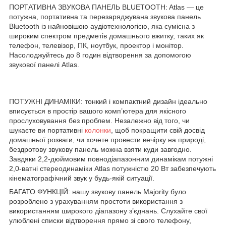
ПОРТАТИВНА ЗВУКОВА ПАНЕЛЬ BLUETOOTH: Atlas — це
потужна, портативна та перезаряджувана звукова панель
Bluetooth із найновішою аудіотехнологією, яка сумісна з
широким спектром предметів домашнього вжитку, таких як
телефон, телевізор, ПК, ноутбук, проектор і монітор.
Насолоджуйтесь до 8 годин відтворення за допомогою
звукової панелі Atlas.
ПОТУЖНІ ДИНАМІКИ: тонкий і компактний дизайн ідеально
вписується в простір вашого комп’ютера для якісного
прослуховування без проблем. Незалежно від того, чи
шукаєте ви портативні
колонки
, щоб покращити свій досвід
домашньої розваги, чи хочете провести вечірку на природі,
бездротову звукову панель можна взяти куди завгодно.
Завдяки 2,2-дюймовим повнодіапазонним динамікам потужні
2,0-ватні стереодинаміки Atlas потужністю 20 Вт забезпечують
кінематографічний звук у будь-якій ситуації.
БАГАТО ФУНКЦІЙ: нашу звукову панель Majority було
розроблено з урахуванням простоти використання з
використанням широкого діапазону з’єднань. Слухайте свої
улюблені списки відтворення прямо зі свого телефону,