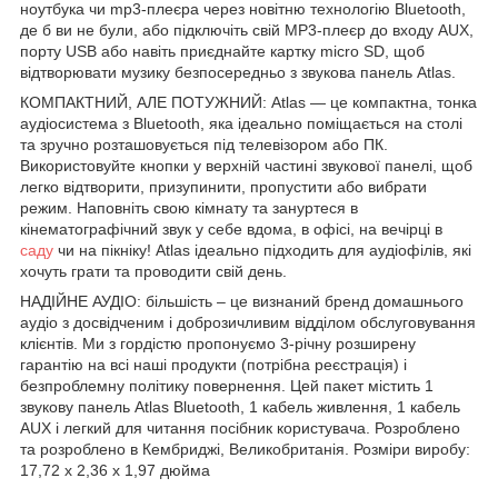
ноутбука чи mp3-плеєра через новітню технологію Bluetooth,
де б ви не були, або підключіть свій MP3-плеєр до входу AUX,
порту USB або навіть приєднайте картку micro SD, щоб
відтворювати музику безпосередньо з звукова панель Atlas.
КОМПАКТНИЙ, АЛЕ ПОТУЖНИЙ: Atlas — це компактна, тонка
аудіосистема з Bluetooth, яка ідеально поміщається на столі
та зручно розташовується під телевізором або ПК.
Використовуйте кнопки у верхній частині звукової панелі, щоб
легко відтворити, призупинити, пропустити або вибрати
режим. Наповніть свою кімнату та зануртеся в
кінематографічний звук у себе вдома, в офісі, на вечірці в
саду
чи на пікніку! Atlas ідеально підходить для аудіофілів, які
хочуть грати та проводити свій день.
НАДІЙНЕ АУДІО: більшість – це визнаний бренд домашнього
аудіо з досвідченим і доброзичливим відділом обслуговування
клієнтів. Ми з гордістю пропонуємо 3-річну розширену
гарантію на всі наші продукти (потрібна реєстрація) і
безпроблемну політику повернення. Цей пакет містить 1
звукову панель Atlas Bluetooth, 1 кабель живлення, 1 кабель
AUX і легкий для читання посібник користувача. Розроблено
та розроблено в Кембриджі, Великобританія. Розміри виробу:
17,72 x 2,36 x 1,97 дюйма