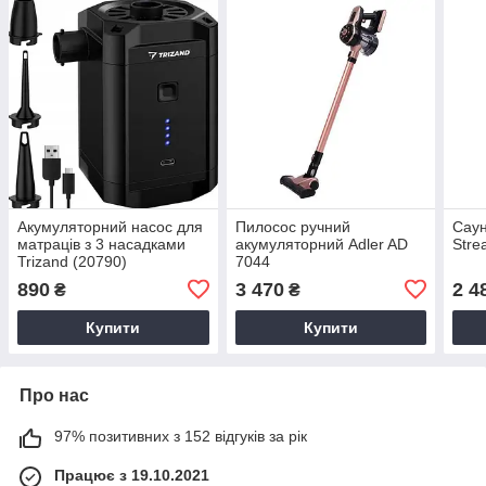
Акумуляторний насос для
Пилосос ручний
Саун
матраців з 3 насадками
акумуляторний Adler AD
Stre
Trizand (20790)
7044
890
3 470
2 4
₴
₴
Купити
Купити
Про нас
97% позитивних з 152 відгуків за рік
Працює з 19.10.2021