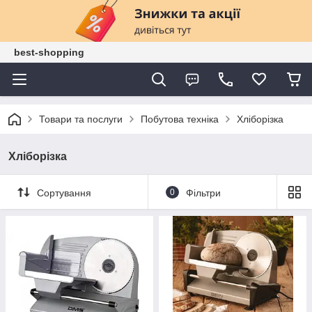
best-shopping
Товари та послуги
Побутова техніка
Хліборізка
Хліборізка
Сортування
0
Фільтри