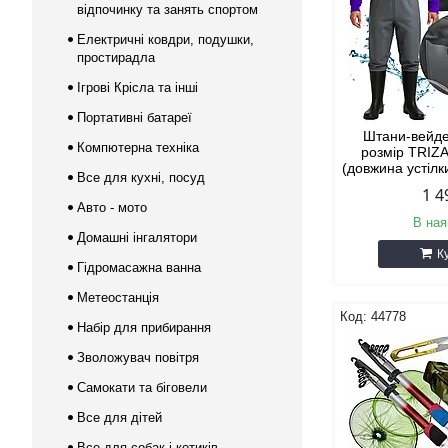
відпочинку та занять спортом
Електричні ковдри, подушки,
простирадла
Ігрові Крісла та інші
Портативні батареї
Штани-вейде
Компютерна техніка
розмір TRIZ
(довжина устіл
Все для кухні, посуд
1 4
Авто - мото
В ная
Домашні інгалятори
К
Гідромасажна ванна
Метеостанція
44778
Набір для прибирання
Зволожувач повітря
Самокати та біговели
Все для дітей
Все для собак і котиків