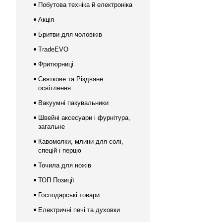
Побутова техніка й електроніка
Акція
Бритви для чоловіків
TradeEVO
Фритюрниці
Святкове та Різдвяне
освітлення
Вакуумні пакувальники
Швейні аксесуари і фурнітура,
загальне
Кавомолки, млини для солі,
спецій і перцю
Точила для ножів
ТОП Позиції
Господарські товари
Електричні печі та духовки