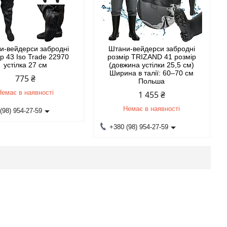
и-вейдерси забродні
Штани-вейдерси забродні
р 43 Iso Trade 22970
розмір TRIZAND 41 розмір
устілка 27 см
(довжина устілки 25,5 см)
Ширина в талії: 60–70 см
775 ₴
Польша
Немає в наявності
1 455 ₴
Немає в наявності
(98) 954-27-59
+380 (98) 954-27-59