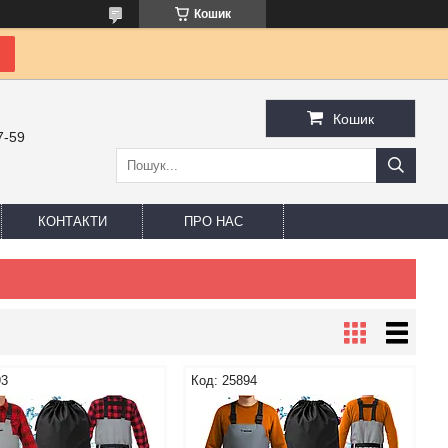
Кошик
Кошик
7-59
КОНТАКТИ
ПРО НАС
93
25894