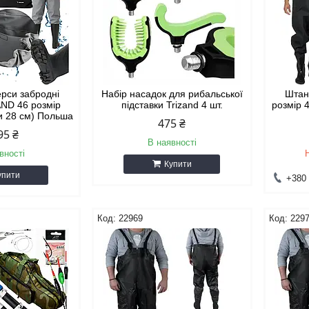
рси забродні
Набір насадок для рибальської
Штан
AND 46 розмір
підставки Trizand 4 шт.
розмір 
ки 28 см) Польша
475 ₴
95 ₴
В наявності
вності
Купити
упити
+380 
22969
229