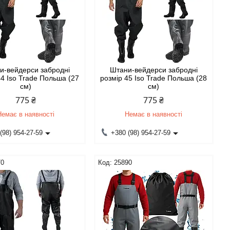
и-вейдерси забродні
Штани-вейдерси забродні
44 Iso Trade Польша (27
розмір 45 Iso Trade Польша (28
см)
см)
775 ₴
775 ₴
Немає в наявності
Немає в наявності
(98) 954-27-59
+380 (98) 954-27-59
70
25890