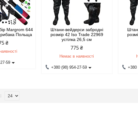
бір Margrom 644
Штани-вейдерси забродні
Штан
р рибака Польща
розмір 42 Iso Trade 22969
розмі
устілка 26,5 см
75 ₴
775 ₴
наявності
Немає в наявності
-27-59
+380 (98) 954-27-59
+380 