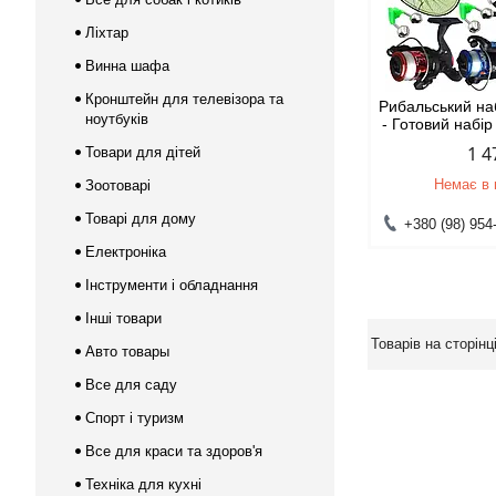
Ліхтар
Винна шафа
Кронштейн для телевізора та
Рибальський на
ноутбуків
- Готовий набі
1 4
Товари для дітей
Немає в 
Зоотоварі
Товарі для дому
+380 (98) 954
Електроніка
Інструменти і обладнання
Інші товари
Авто товары
Все для саду
Спорт і туризм
Все для краси та здоров'я
Техніка для кухні