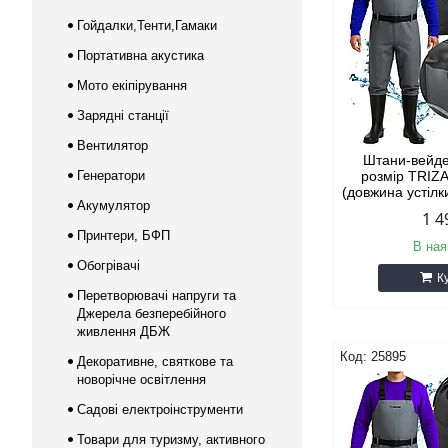
Гойдалки,Тенти,Гамаки
Портативна акустика
Мото екіпірування
Зарядні станції
Вентилятор
Штани-вейде
Генератори
розмір TRIZ
(довжина устіл
Акумулятор
1 4
Принтери, БФП
В ная
Обогрівачі
К
Перетворювачі напруги та
Джерела безперебійного
живлення ДБЖ
25895
Декоративне, святкове та
новорічне освітлення
Садові електроінструменти
Товари для туризму, активного