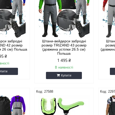
рси забродні
Штани-вейдерси забродні
Штан
AND 42 розмір
розмір TRIZAND 43 розмір
розмі
ки 26 см) Польша
(довжина устілки 26.5 см)
(довжин
Польша
95 ₴
1 495 ₴
вності
В наявності
упити
Купити
27588
229