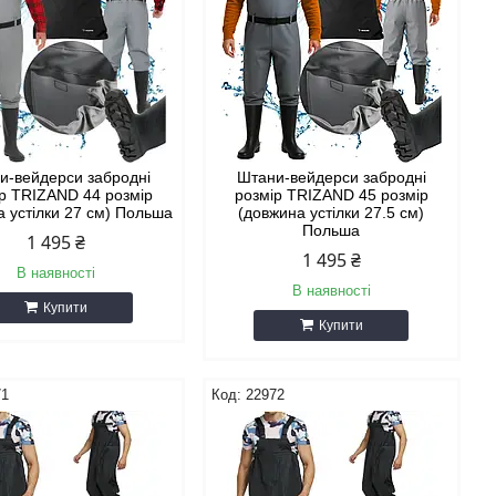
и-вейдерси забродні
Штани-вейдерси забродні
р TRIZAND 44 розмір
розмір TRIZAND 45 розмір
а устілки 27 см) Польша
(довжина устілки 27.5 см)
Польша
1 495 ₴
1 495 ₴
В наявності
В наявності
Купити
Купити
71
22972