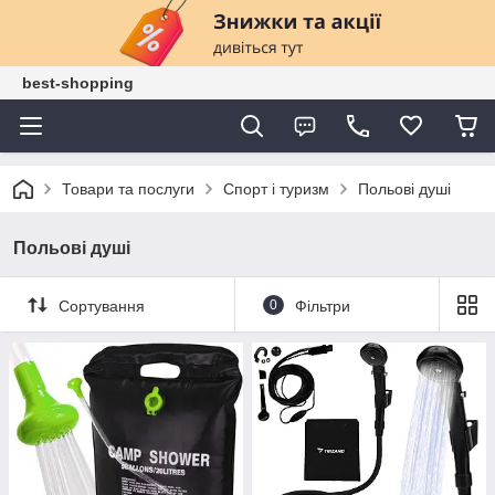
best-shopping
Товари та послуги
Спорт і туризм
Польові душі
Польові душі
Сортування
0
Фільтри