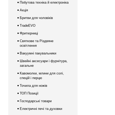
Побутова техніка й електроніка
Акція
Бритви для чоловіків
TradeEVO
Фритюрниці
Святкове та Різдвяне
освітлення
Вакуумні пакувальники
Швейні аксесуари і фурнітура,
загальне
Кавомолки, млини для солі,
спецій і перцю
Точила для ножів
ТОП Позиції
Господарські товари
Електричні печі та духовки