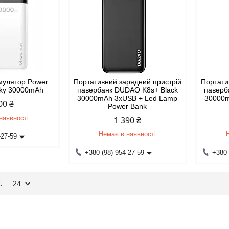
умулятор Power
Портативний зарядний пристрій
Портати
sky 30000mAh
павербанк DUDAO K8s+ Black
паверб
30000mAh 3хUSB + Led Lamp
30000m
00 ₴
Power Bank
наявності
1 390 ₴
Немає в наявності
-27-59
+380 (98) 954-27-59
+380 