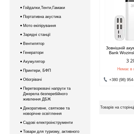
Гойдалки,Тенти,Гамаки
Портативна акустика
Мото екіпірування
Зарядні станції
Вентилятор
Зовнішній ак
Генератори
Bank Wozin
3 2
Акумулятор
Немає в 
Принтери, БФП
Обогрівачі
+380 (98) 954
Перетворювачі напруги та
Джерела безперебійного
живлення ДБЖ
Декоративне, святкове та
новорічне освітлення
Садові електроінструменти
Товари для туризму, активного