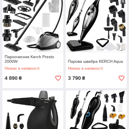
Пароочисник Kerch Presto
2000W
Парова швабра KERCH Aqua
Немає в наявності
Немає в наявності
4 890
3 790
₴
₴