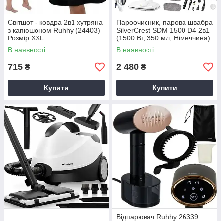
Світшот - ковдра 2в1 хутряна
Пароочисник, парова швабра
з капюшоном Ruhhy (24403)
SilverCrest SDM 1500 D4 2в1
Розмір XXL
(1500 Вт, 350 мл, Німеччина)
В наявності
В наявності
715
2 480
₴
₴
Купити
Купити
Відпарювач Ruhhy 26339