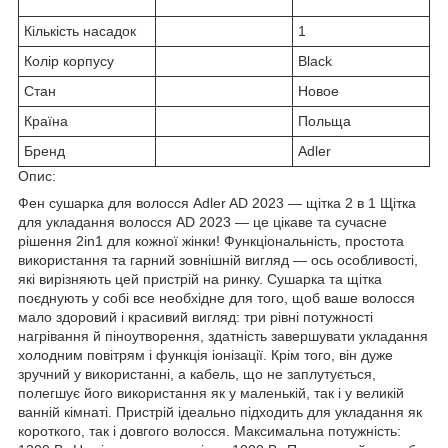
Кількість насадок
1
Колір корпусу
Black
Стан
Hовое
Країна
Польща
Бренд
Adler
Опис:
Фен сушарка для волосся Adler AD 2023 — щітка 2 в 1 Щітка
для укладання волосся AD 2023 — це цікаве та сучасне
рішення 2in1 для кожної жінки! Функціональність, простота
використання та гарний зовнішній вигляд — ось особливості,
які вирізняють цей пристрій на ринку. Сушарка та щітка
поєднують у собі все необхідне для того, щоб ваше волосся
мало здоровий і красивий вигляд: три рівні потужності
нагрівання й піноутворення, здатність завершувати укладання
холодним повітрям і функція іонізації. Крім того, він дуже
зручний у використанні, а кабель, що не заплутується,
полегшує його використання як у маленькій, так і у великій
ванній кімнаті. Пристрій ідеально підходить для укладання як
короткого, так і довгого волосся. Максимальна потужність: