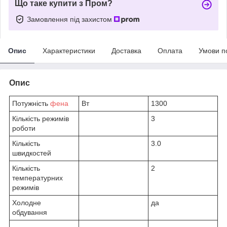
Що таке купити з Пром?
Замовлення під захистом
Опис
Характеристики
Доставка
Оплата
Умови п
Опис
Потужність
фена
Вт
1300
Кількість режимів
3
роботи
Кількість
3.0
швидкостей
Кількість
2
температурних
режимів
Холодне
да
обдування