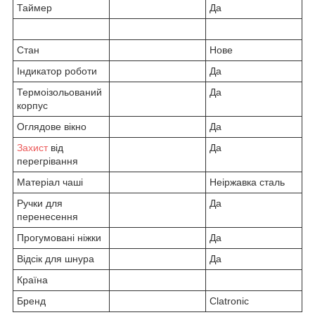
Таймер
Да
Стан
Нове
Індикатор роботи
Да
Термоізольований
Да
корпус
Оглядове вікно
Да
Захист
від
Да
перегрівання
Матеріал чаші
Неіржавка сталь
Ручки для
Да
перенесення
Прогумовані ніжки
Да
Відсік для шнура
Да
Країна
Бренд
Clatronic