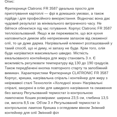
Опис:
Фритюрниця Clatronic FR 3587 ідеальна просто для
приготування картоплі — фрі в домашніх умовах, а також
підійде і для професійного використання. Водночас вона дає
чудовий результат за мінімального витраченого часу. Не
бійтеся обпектися під час готування. Корпус Clatronic FR 3587
теплоізольований. Якщо ж ви переживаєте, що вся кухня
наповниться димом або неприємним запахом від смаженої
олії, то це дуже дарма. Нагрівальний елемент розташований у
такий спосіб, що ні диму, ні запаху не буде. Крім того, олія
буде нагріватися максимально швидко. Місткість
емальованого контейнера для жиру становить 3 л. Є
можливість регулювати температуру від 130 до 190 градусів.
Також передбачені кнопка повторного старту та запобіжний
вимикач. Характеристики Фритюрниця CLATRONIC FR 3587
Корпус, кришка, нагрівальна спіраль і контейнер для жиру з
неіржавкої сталі Технологія «Холодної зони» Нагрівальні
спіралі, занурені в олію для швидкого нагрівання та смаження
без запаху Регульований термостат із контрольною
лампочкою Кошик розмірами: ширина 23,5 см, глибина 13,5
см, висота 8,5 см. Об'єм 3 л Регульований термостат із
контрольною лампою Кришка з оглядовим вікном Знімний
контейнер для олії Змінний філ