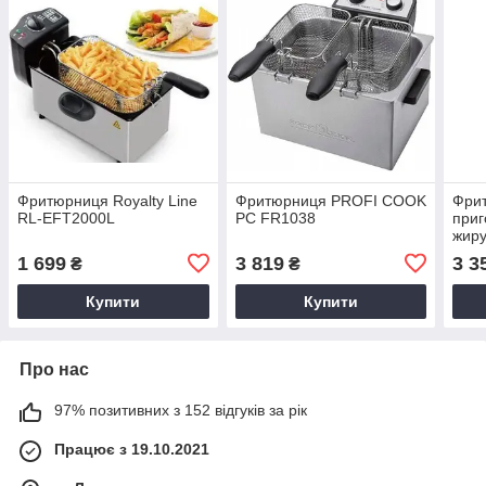
Фритюрниця Royalty Line
Фритюрниця PROFI COOK
Фри
RL-EFT2000L
PC FR1038
приг
жир
114
1 699
3 819
3 3
₴
₴
Купити
Купити
Про нас
97% позитивних з 152 відгуків за рік
Працює з 19.10.2021