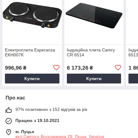
Електроплита Esperanza
Індукційна плита Camry
Інду
EKH007K
CR 6514
6513
996,96
6 173,26
1 8
₴
₴
Купити
Купити
Про нас
97% позитивних з 152 відгуків за рік
Працює з 19.10.2021
м. Луцьк
вул.Святого Володимира 29, Луцьк, Україна