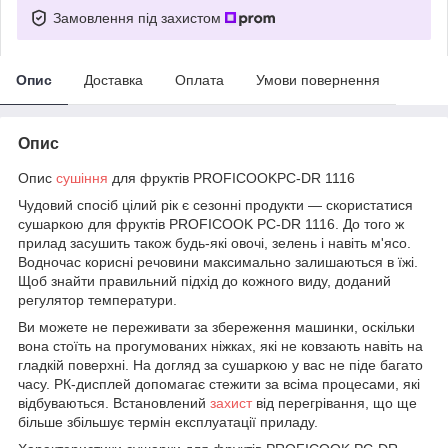
Замовлення під захистом
Опис
Доставка
Оплата
Умови повернення
Опис
Опис
сушіння
для фруктів PROFICOOKPC-DR 1116
Чудовий спосіб цілий рік є сезонні продукти — скористатися
сушаркою для фруктів PROFICOOK PC-DR 1116. До того ж
прилад засушить також будь-які овочі, зелень і навіть м'ясо.
Водночас корисні речовини максимально залишаються в їжі.
Щоб знайти правильний підхід до кожного виду, доданий
регулятор температури.
Ви можете не переживати за збереження машинки, оскільки
вона стоїть на прогумованих ніжках, які не ковзають навіть на
гладкій поверхні. На догляд за сушаркою у вас не піде багато
часу. РК-дисплей допомагає стежити за всіма процесами, які
відбуваються. Встановлений
захист
від перегрівання, що ще
більше збільшує термін експлуатації приладу.