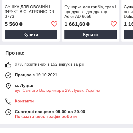
СУШКА ДЛЯ ОВОЧИЙ І
Сушарка для грибів, трав і
Суша
ФРУКТІВ CLATRONIC DR
продуктів - дегідратор
овоч
3773
Adler AD 6658
Deli
5 560
1 661,60
1 1
₴
₴
Купити
Купити
Про нас
97% позитивних з 152 відгуків за рік
Працює з 19.10.2021
м. Луцьк
вул.Святого Володимира 29, Луцьк, Україна
Контакти
Сьогодні працює з 09:00 до 20:00
Показати весь графік роботи