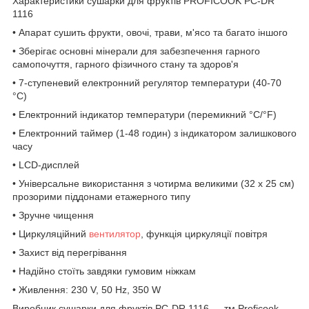
Характеристики сушарки для фруктів PROFICOOK PC-DR
1116
• Апарат сушить фрукти, овочі, трави, м'ясо та багато іншого
• Зберігає основні мінерали для забезпечення гарного
самопочуття, гарного фізичного стану та здоров'я
• 7-ступеневий електронний регулятор температури (40-70
°C)
• Електронний індикатор температури (перемикний °C/°F)
• Електронний таймер (1-48 годин) з індикатором залишкового
часу
• LCD-дисплей
• Універсальне використання з чотирма великими (32 х 25 см)
прозорими піддонами етажерного типу
• Зручне чищення
• Циркуляційний
вентилятор
, функція циркуляції повітря
• Захист від перегрівання
• Надійно стоїть завдяки гумовим ніжкам
• Живлення: 230 V, 50 Hz, 350 W
Виробник сушарки для фруктів PC-DR 1116 — тм Proficook