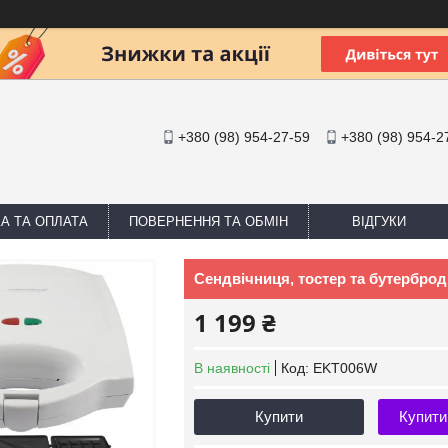
+380 (98) 954-27-59
+380 (98) 954-2
А ТА ОПЛАТА
ПОВЕРНЕННЯ ТА ОБМІН
ВІДГУКИ
Сендвічниця, тостер та бутербро
1 199 ₴
В наявності
Код:
EKT006W
Купити
Купити