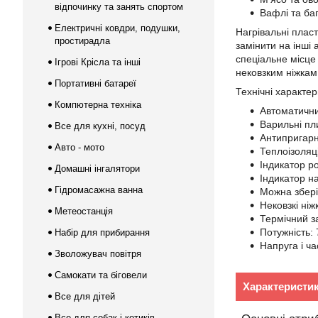
відпочинку та занять спортом
Вафлі та баг
Електричні ковдри, подушки,
Нагрівальні пласт
простирадла
замінити на інші
спеціальне місце
Ігрові Крісла та інші
нековзким ніжкам 
Портативні батареї
Технічні характер
Компютерна техніка
Автоматични
Варильні пл
Все для кухні, посуд
Антипригарн
Авто - мото
Теплоізоляці
Індикатор р
Домашні інгалятори
Індикатор на
Гідромасажна ванна
Можна збері
Нековзкі ніж
Метеостанція
Термічний з
Потужність: 
Набір для прибирання
Напруга і ча
Зволожувач повітря
Самокати та біговели
Характеристи
Все для дітей
Все для собак і котиків