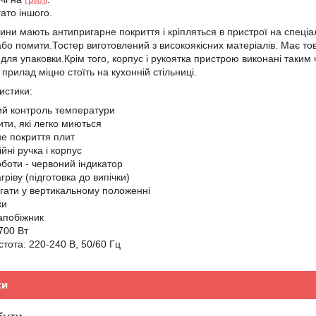
ато іншого.
ини мають антипригарне покриття і кріпляться в пристрої на спеціал
 або помити.Тостер виготовлений з високоякісних матеріалів. Має то
 для упаковки.Крім того, корпус і рукоятка пристрою виконані таки
прилад міцно стоїть на кухонній стільниці.
истики:
й контроль температури
ити, які легко миються
е покриття плит
йні ручка і корпус
оботи - червоний індикатор
гріву (підготовка до випічки)
гати у вертикальному положенні
ки
апобіжник
700 Вт
стота: 220-240 В, 50/60 Гц
ки