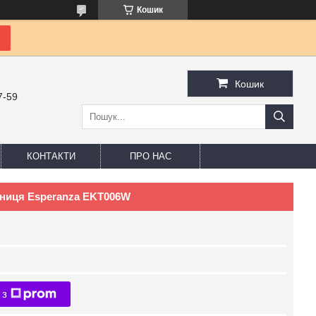
Кошик
Кошик
7-59
КОНТАКТИ
ПРО НАС
дниця Esperanza EKT006W
 з