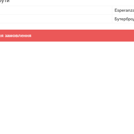
бути
Esperanz
Бутербро
ля замовлення