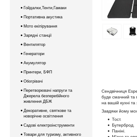
Гойдалки,Тенти,Гамаки
Портативна акустика
Мото екіпірування
Зарядні станції
Вентилятор
Генератори
Акумулятор
Принтери, БФП
Обогрівачі
Перетворювачі напруги та
Сендвічниця Espe
Джерела безперебійного
буде смачний та 
живлення ДБЖ
на вашій кухні т
Декоративне, святкове та
Завдяки йому мож
новорічне освітлення
Тост.
Бутерброд.
Садові електроінструменти
Паніні.
Товари для туризму, активного
М'ясо та ов