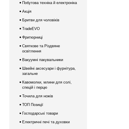
Побутова техніка й електроніка
Акція
Бритви для чоловіків
TradeEVO
Фритюрниці
Святкове та Різдвяне
освітлення
Вакуумні пакувальники
Швейні аксесуари і фурнітура,
загальне
Кавомолки, млини для солі,
спецій і перцю
Точила для ножів
ТОП Позиції
Господарські товари
Електричні печі та духовки