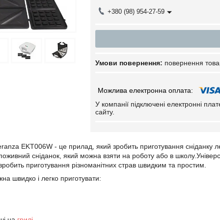
+380 (98) 954-27-59
повернення това
У компанії підключені електронні пла
сайту.
ranza EKT006W - це прилад, який зробить приготування сніданку л
поживний сніданок, який можна взяти на роботу або в школу.Універ
а зробить приготування різноманітних страв швидким та простим.
на швидко і легко приготувати:
очі на
грилі
.