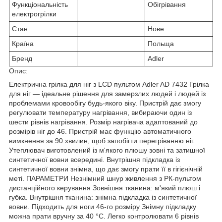
Функціональність
Обігрівання
електрогрілки
Стан
Нове
Країна
Польща
Бренд
Adler
Опис:
Електрична грілка для ніг з LCD пультом Adler AD 7432 Грілка
для ніг — ідеальне рішення для замерзлих людей і людей із
проблемами кровообігу будь-якого віку. Пристрій дає змогу
регулювати температуру нагрівання, вибираючи один із
шести рівнів нагрівання. Розмір нагрівача адаптований до
розмірів ніг до 46. Пристрій має функцію автоматичного
вимкнення за 90 хвилин, щоб запобігти перегріванню ніг.
Утеплювач виготовлений із м'якого плюшу зовні та затишної
синтетичної вовни всередині. Внутрішня підкладка із
синтетичної вовни знімна, що дає змогу прати її в гігієнічній
меті. ПАРАМЕТРИ Незнімний шнур живлення з РК-пультом
дистанційного керування Зовнішня тканина: м'який плюш і
губка. Внутрішня тканина: знімна підкладка із синтетичної
вовни. Підходить для ноги 46-го розміру Знімну підкладку
можна прати вручну за 40 °C. Легко контролювати 6 рівнів