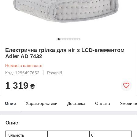
Електрична грілка для ніг з LCD-елементом
Adler AD 7432
Немає в наявності
Код: 1296497652
Роздріб
1 319
₴
Опис
Характеристики
Доставка
Оплата
Умови п
Опис
Кількість
6