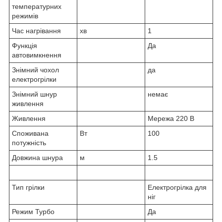
температурних
режимів
Час нагрівання
хв
1
Функція
Да
автовимкнення
Знімний чохол
да
електрогрілки
Знімний шнур
немає
живлення
Живлення
Мережа 220 В
Споживана
Вт
100
потужність
Довжина шнура
м
1.5
Тип грілки
Електрогрілка для
ніг
Режим Турбо
Да