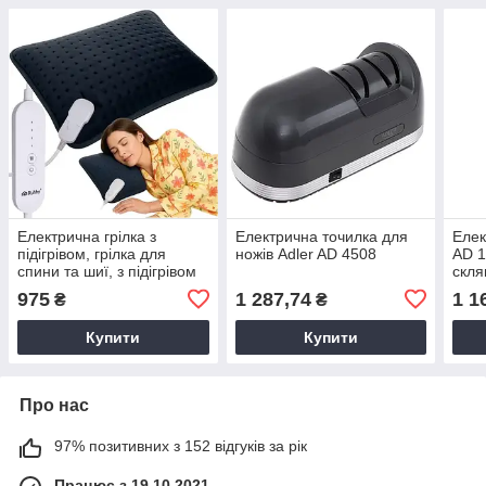
Електрична грілка з
Електрична точилка для
Елек
підігрівом, грілка для
ножів Adler AD 4508
AD 1
спини та шиї, з підігрівом
скля
40x30см. Ruhhy 26220
темп
975
1 287,74
1 1
₴
₴
Купити
Купити
Про нас
97% позитивних з 152 відгуків за рік
Працює з 19.10.2021