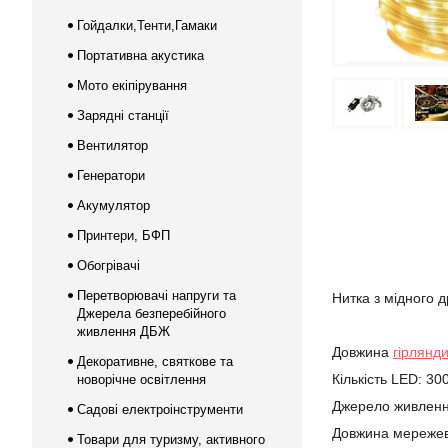
Гойдалки,Тенти,Гамаки
Портативна акустика
Мото екіпірування
Зарядні станції
Вентилятор
Генератори
Акумулятор
Принтери, БФП
Обогрівачі
Перетворювачі напруги та
Нитка з мідного 
Джерела безперебійного
живлення ДБЖ
Довжина
гірлянд
Декоративне, святкове та
Кількість LED: 300
новорічне освітлення
Джерело живлення
Садові електроінструменти
Довжина мережев
Товари для туризму, активного