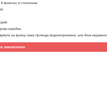
: 8 включно зі статичним.
ий.
зорий
рова коробка.
увати на вулиці сама гірлянда водонепроникна, але блок керування 
ля замовлення