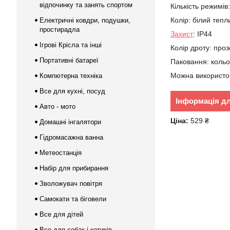
відпочинку та занять спортом
Кількість режимів
Колір: білий тепл
Електричні ковдри, подушки,
простирадла
Захист
: IP44
Ігрові Крісла та інші
Колір дроту: про
Портативні батареї
Паковання: кольо
Можна використов
Компютерна техніка
Все для кухні, посуд
Інформація д
Авто - мото
Ціна:
529 ₴
Домашні інгалятори
Гідромасажна ванна
Метеостанція
Набір для прибирання
Зволожувач повітря
Самокати та біговели
Все для дітей
Все для собак і котиків