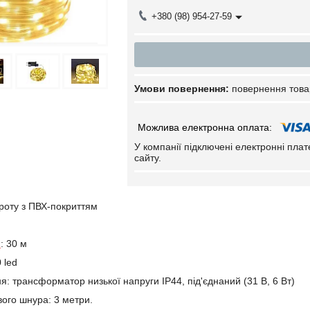
+380 (98) 954-27-59
повернення това
У компанії підключені електронні пла
сайту.
дроту з ПВХ-покриттям
и
: 30 м
 led
: трансформатор низької напруги IP44, під'єднаний (31 В, 6 Вт)
ого шнура: 3 метри.