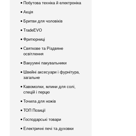
Побутова техніка й електроніка
Акція
Бритви для чоловіків
TradeEVO
Фритюрниці
Святкове та Різдвяне
освітлення
Вакуумні пакувальники
Швейні аксесуари і фурнітура,
загальне
Кавомолки, млини для солі,
спецій і перцю
Точила для ножів
ТОП Позиції
Господарські товари
Електричні печі та духовки