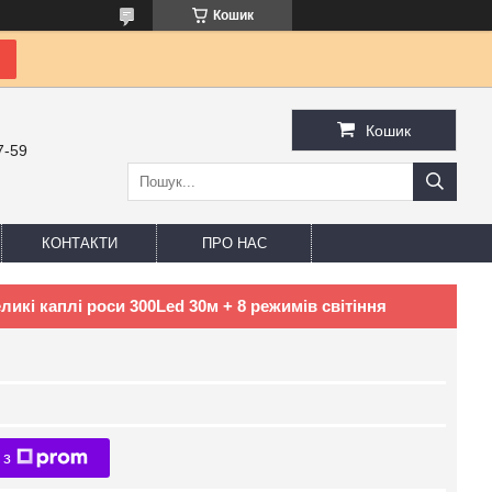
Кошик
Кошик
7-59
КОНТАКТИ
ПРО НАС
икі каплі роси 300Led 30м + 8 режимів світіння
 з