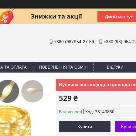
+380 (98) 954-27-59
+380 (98) 954-2
А ТА ОПЛАТА
ПОВЕРНЕННЯ ТА ОБМІН
ВІДГУКИ
Вулична світлодіодна гірлянда вел
529 ₴
В наявності
Код:
78143850
Купити
Купити