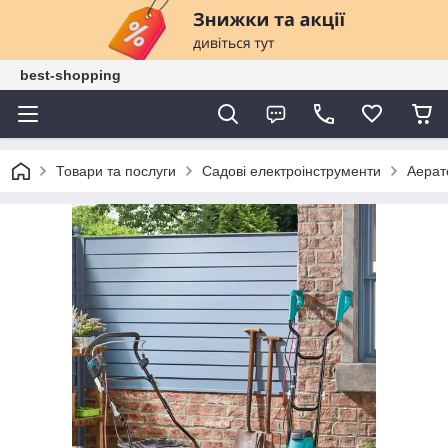
best-shopping
Товари та послуги
Садові електроінструменти
Аерат