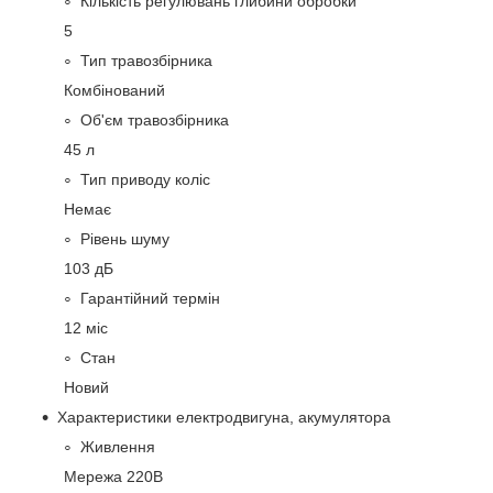
Кількість регулювань глибини обробки
5
Тип травозбірника
Комбінований
Об'єм травозбірника
45 л
Тип приводу коліс
Немає
Рівень шуму
103 дБ
Гарантійний термін
12 міс
Стан
Новий
Характеристики електродвигуна, акумулятора
Живлення
Мережа 220В