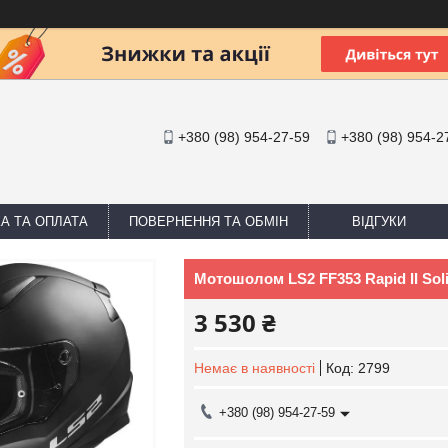
+380 (98) 954-27-59
+380 (98) 954-2
А ТА ОПЛАТА
ПОВЕРНЕННЯ ТА ОБМІН
ВІДГУКИ
Мотошолом LS2 FF353 Rapid II Sol
3 530 ₴
Немає в наявності
Код:
2799
+380 (98) 954-27-59