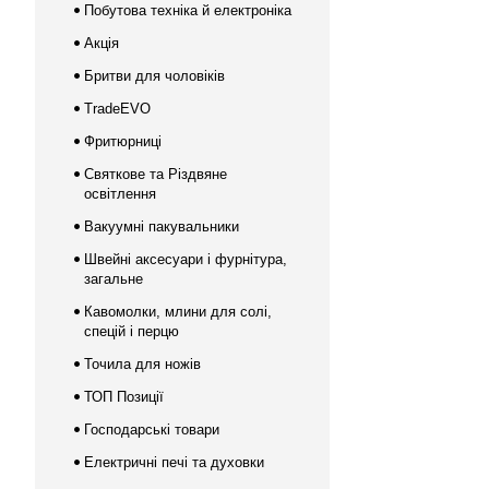
Побутова техніка й електроніка
Акція
Бритви для чоловіків
TradeEVO
Фритюрниці
Святкове та Різдвяне
освітлення
Вакуумні пакувальники
Швейні аксесуари і фурнітура,
загальне
Кавомолки, млини для солі,
спецій і перцю
Точила для ножів
ТОП Позиції
Господарські товари
Електричні печі та духовки