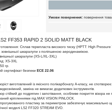
повернення това
S2 FF353 RAPID 2 SOLID MATT BLACK
готовлення: Сплав термпласта високого тиску (HPTT: High Pressure 
зовнішньої шкаралупи з поліпшеною аеродинамікою.
овнішньої шкаралупи (XS-L/XL-3XL)
яд: XS-3XL
50 гр.
й сертифікат безпеки
ECE 22.06
зоріст виготовлений із якісного полікарбонату А-класу, не спотворює
видкознімний, заміна не вимагає додаткових інструментів.
зор стійкий до подряпин і запотівання, особливе покриття візора не
наний кріпленнями під MAX VISION PINLOCK.
 прогумованого пластику за периметром забезпечує максимально щ
гічної моделі LS2 FF320 STREAM EVO.