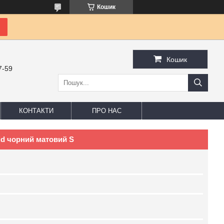
Кошик
Кошик
7-59
КОНТАКТИ
ПРО НАС
id чорний матовий S