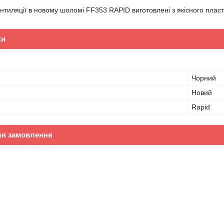
вентиляції в новому шоломі FF353 RAPID виготовлені з якісного плас
ки
Чорний
Новий
Rapid
ля замовлення