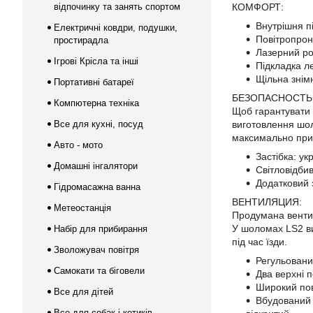
відпочинку та занять спортом
КОМФОРТ:
Внутрішня п
Електричні ковдри, подушки,
Повітропрон
простирадла
Лазерний ро
Ігрові Крісла та інші
Підкладка л
Щільна знім
Портативні батареї
БЕЗОПАСНОСТЬ
Компютерна техніка
Щоб гарантувати 
Все для кухні, посуд
виготовлення шол
максимально при
Авто - мото
Застібка: у
Домашні інгалятори
Світловідбив
Додатковий з
Гідромасажна ванна
ВЕНТИЛЯЦИЯ:
Метеостанція
Продумана вентил
У шоломах LS2 ви
Набір для прибирання
під час їзди.
Зволожувач повітря
Регульовани
Самокати та біговели
Два верхні 
Широкий пов
Все для дітей
Вбудований 
Все для собак і котиків