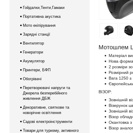
Гойдалки,Тенти,Гамаки
Портативна акустика
Мото екіпірування
Зарядні станції
Вентилятор
Мотошлем L
Генератори
Матеріал ви
Акумулятор
Нова форма 
2 розміри з
Принтери, БФП
Розмірний р
Вага 1250 ± 
Обогрівачі
Європейськи
Перетворювачі напруги та
ВІЗОР:
Джерела безперебійного
живлення ДБЖ
Зовнішній ві
Візерунок ш
Декоративне, святкове та
Зовнішній ві
новорічне освітлення
Візор облад
Садові електроінструменти
Окантовка з
Візор анало
Товари для туризму, активного