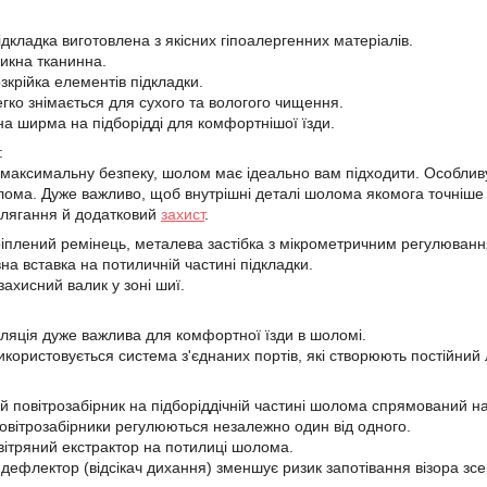
ідкладка виготовлена з якісних гіпоалергенних матеріалів.
икна тканинна.
зкрійка елементів підкладки.
егко знімається для сухого та вологого чищення.
на ширма на підборідді для комфортнішої їзди.
:
максимальну безпеку, шолом має ідеально вам підходити. Особливу
ома. Дуже важливо, щоб внутрішні деталі шолома якомога точніше
лягання й додатковий
захист
.
кріплений ремінець, металева застібка з мікрометричним регулюван
на вставка на потиличній частині підкладки.
ахисний валик у зоні шиї.
яція дуже важлива для комфортної їзди в шоломі.
користовується система з'єднаних портів, які створюють постійний
й повітрозабірник на підборіддічній частині шолома спрямований на
повітрозабірники регулюються незалежно один від одного.
ітряний екстрактор на потилиці шолома.
дефлектор (відсікач дихання) зменшує ризик запотівання візора зсе