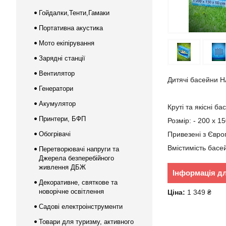
Гойдалки,Тенти,Гамаки
Портативна акустика
Мото екіпірування
Зарядні станції
Вентилятор
Дитячі басейни H
Генератори
Акумулятор
Круті та якісні 
Принтери, БФП
Розмір: - 200 x 1
Обогрівачі
Привезені з Євро
Вмістимість басей
Перетворювачі напруги та
Джерела безперебійного
живлення ДБЖ
Інформація д
Декоративне, святкове та
новорічне освітлення
Ціна:
1 349 ₴
Садові електроінструменти
Товари для туризму, активного