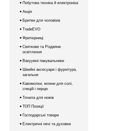
Побутова техніка й електроніка
Акція
Бритви для чоловіків
TradeEVO
Фритюрниці
Святкове та Різдвяне
освітлення
Вакуумні пакувальники
Швейні аксесуари і фурнітура,
загальне
Кавомолки, млини для солі,
спецій і перцю
Точила для ножів
ТОП Позиції
Господарські товари
Електричні печі та духовки