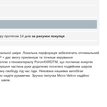
ру протягом 14 днів
за рахунок покупця
атуральної шкіри. Локальна перфорація забезпечить оптимальний
IP + дає змогу приємніше та точніше керування
анеллю з піноматеріалу Poron®XRDTM, що поглинає енергію
нутрішня частина руки додатково посилені подвійним шаром
вну свободу під час їзди. Нековзна нашивка запобігає
о надіти рукавички. Зручна липучка Micro-Velcro надійно
м швом.