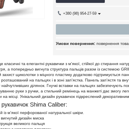
+380 (98) 954-27-59
повернення това
це класичні та елегантні рукавички з м'якої, стійкої до стирання н
вітря, а попередньо вигнута структура пальців разом із системою GR
 захист щиколотки з міцного пластику додатково підтримується п
ж розташований на пальцях і в зоні зап'ястка. Панель зап'ястя та в
 найчутливіших ділянок. Гнучкі вставки на пальцях забезпечують по
уванню руки з ручки, а стильний ремінець на манжеті дає змогу легк
и на місці. Унікальний дизайн рукавичок підкреслений декоративни
 рукавичок Shima Caliber:
й із м'якої перфорованої натуральної шкіри.
вигнутий дизайн миска
трукція великого пальця