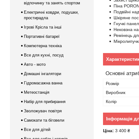
Захист щико
відпочинку та занять спортом
Піна PORON
Подвійні над
Електричні ковдри, подушки,
Шкіряне пос
простирадла
Гнучкі панел
Ігрові Крісла та інші
Нековзна н
Ремінець дл
Портативні батареї
Мікролипучк
Компютерна техніка
Все для кухні, посуд
Характеристи
Авто - мото
Основні атри
Домашні інгалятори
Гідромасажна ванна
Розмір
Метеостанція
Виробник
Колір
Набір для прибирання
Зволожувач повітря
Інформація д
Самокати та біговели
Все для дітей
Ціна:
3 400 ₴
Все для собак і котиків