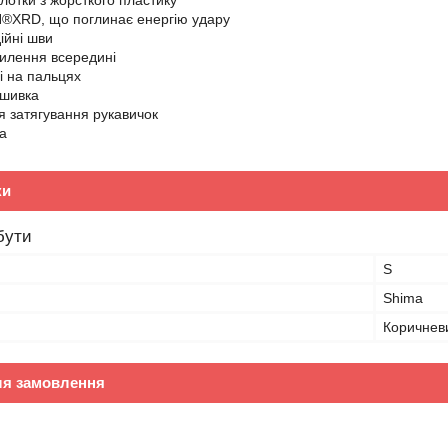
лотки з жорсткого пластику
®XRD, що поглинає енергію удару
ійні шви
илення всередині
і на пальцях
ашивка
я затягування рукавичок
а
ки
бути
S
Shima
Коричнев
ля замовлення