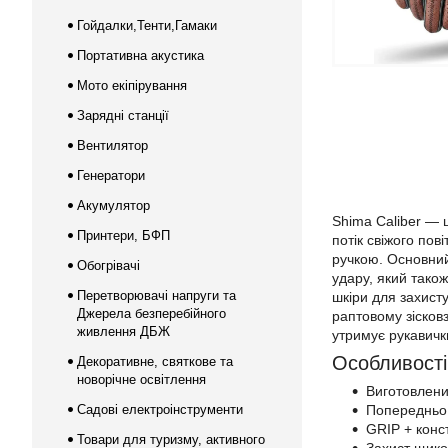
Гойдалки,Тенти,Гамаки
Портативна акустика
Мото екіпірування
Зарядні станції
Вентилятор
Генератори
Акумулятор
Shima Caliber — 
Принтери, БФП
потік свіжого по
ручкою. Основний
Обогрівачі
удару, який тако
Перетворювачі напруги та
шкіри для захисту
Джерела безперебійного
раптовому зісковз
живлення ДБЖ
утримує рукавичк
Особливості
Декоративне, святкове та
новорічне освітлення
Виготовлени
Садові електроінструменти
Попередньо 
GRIP + конс
Товари для туризму, активного