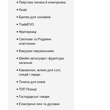
Побутова техніка й електроніка
Акція
Бритви для чоловіків
TradeEVO
Фритюрниці
Святкове та Різдвяне
освітлення
Вакуумні пакувальники
Швейні аксесуари і фурнітура,
загальне
Кавомолки, млини для солі,
спецій і перцю
Точила для ножів
ТОП Позиції
Господарські товари
Електричні печі та духовки