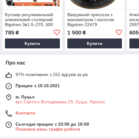
Кутомір регулювальний
Вакуумний присосок з
Алюм
алюмінієвий столярний
манометром і насосом
кос
Bigstren 3в1 0–270, 500
Bigstren 22479
2587
мм, рівень, циркуль, з
олів
785
1 500
605
₴
₴
олівцем
Купити
Купити
Про нас
97% позитивних з 152 відгуків за рік
Працює з 19.10.2021
м. Луцьк
вул.Святого Володимира 29, Луцьк, Україна
Контакти
Сьогодні працює з 10:00 до 16:00
Показати весь графік роботи