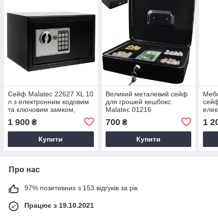
Сейф Malatec 22627 XL 10
Великий металевий сейф
Меб
л з електронним кодовим
для грошей кешбокс
сейф
та ключовим замком,
Malatec 01216
елек
металевий
Mala
1 900
700
1 2
₴
₴
Купити
Купити
Про нас
97% позитивних з 153 відгуків за рік
Працює з 19.10.2021