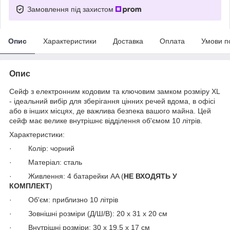
Замовлення під захистом
Опис
Характеристики
Доставка
Оплата
Умови п
Опис
Сейф з електронним кодовим та ключовим замком розміру XL
- ідеальний вибір для зберігання цінних речей вдома, в офісі
або в інших місцях, де важлива безпека вашого майна. Цей
сейф має велике внутрішнє відділення об'ємом 10 літрів.
Характеристики:
· Колір: чорний
· Матеріал: сталь
· Живлення: 4 батарейки AA (
НЕ ВХОДЯТЬ У
КОМПЛЕКТ
)
· Об'єм: приблизно 10 літрів
· Зовнішні розміри (Д/Ш/В): 20 x 31 x 20 см
· Внутрішні розміри: 30 x 19,5 x 17 см