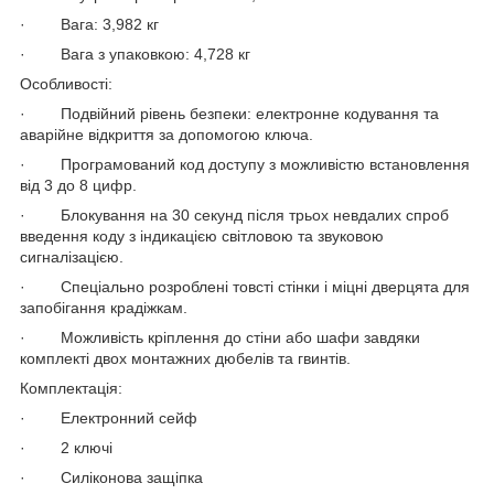
· Вага: 3,982 кг
· Вага з упаковкою: 4,728 кг
Особливості:
· Подвійний рівень безпеки: електронне кодування та
аварійне відкриття за допомогою ключа.
· Програмований код доступу з можливістю встановлення
від 3 до 8 цифр.
· Блокування на 30 секунд після трьох невдалих спроб
введення коду з індикацією світловою та звуковою
сигналізацією.
· Спеціально розроблені товсті стінки і міцні дверцята для
запобігання крадіжкам.
· Можливість кріплення до стіни або шафи завдяки
комплекті двох монтажних дюбелів та гвинтів.
Комплектація:
· Електронний сейф
· 2 ключі
· Силіконова защіпка