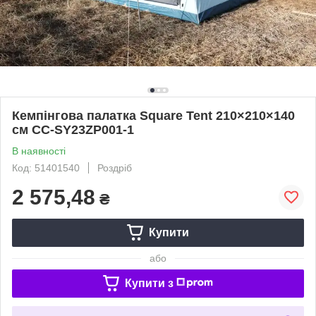
Кемпінгова палатка Square Tent 210×210×140
см CC-SY23ZP001-1
В наявності
Код: 51401540
Роздріб
2 575,48
₴
Купити
або
Купити з