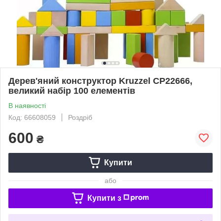
Дерев'яний конструктор Kruzzel СР22666,
великий набір 100 елементів
В наявності
Код: 66608059
Роздріб
600
₴
Купити
або
Купити з