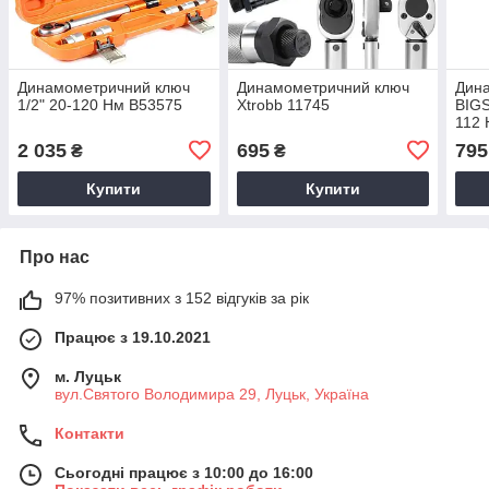
Динамометричний ключ
Динамометричний ключ
Дин
1/2" 20-120 Нм B53575
Xtrobb 11745
BIGS
112 
2 035
695
795
₴
₴
Купити
Купити
Про нас
97% позитивних з 152 відгуків за рік
Працює з 19.10.2021
м. Луцьк
вул.Святого Володимира 29, Луцьк, Україна
Контакти
Сьогодні працює з 10:00 до 16:00