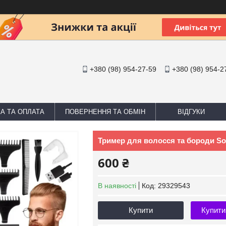
+380 (98) 954-27-59
+380 (98) 954-2
А ТА ОПЛАТА
ПОВЕРНЕННЯ ТА ОБМІН
ВІДГУКИ
Тример для волосся та бороди So
600 ₴
В наявності
Код:
29329543
Купити
Купити