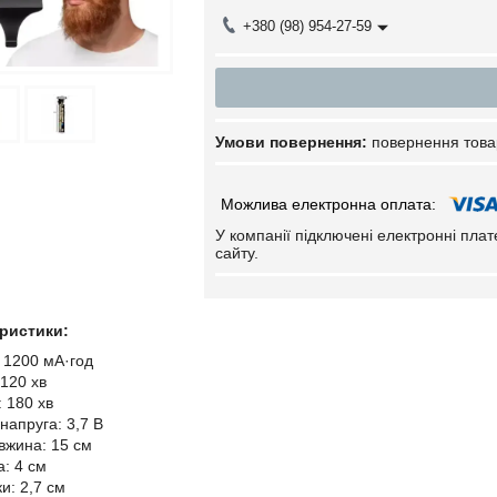
+380 (98) 954-27-59
повернення това
У компанії підключені електронні пла
сайту.
еристики:
 1200 мА·год
 120 хв
: 180 хв
напруга: 3,7 В
вжина: 15 см
: 4 см
и: 2,7 см