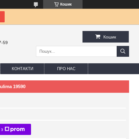
Кошик
Кошик
7-59
КОНТАКТИ
ПРО НАС
ulima 19590
 з