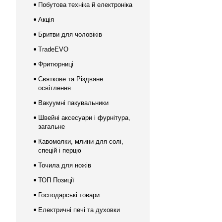
Побутова техніка й електроніка
Акція
Бритви для чоловіків
TradeEVO
Фритюрниці
Святкове та Різдвяне
освітлення
Вакуумні пакувальники
Швейні аксесуари і фурнітура,
загальне
Кавомолки, млини для солі,
спецій і перцю
Точила для ножів
ТОП Позиції
Господарські товари
Електричні печі та духовки