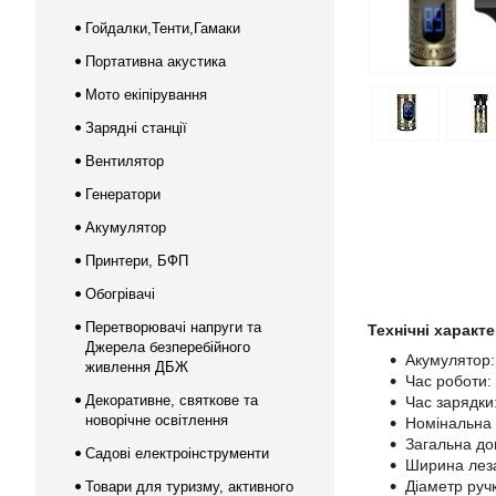
Гойдалки,Тенти,Гамаки
Портативна акустика
Мото екіпірування
Зарядні станції
Вентилятор
Генератори
Акумулятор
Принтери, БФП
Обогрівачі
Перетворювачі напруги та
Технічні характ
Джерела безперебійного
Акумулятор:
живлення ДБЖ
Час роботи:
Декоративне, святкове та
Час зарядки
новорічне освітлення
Номінальна 
Загальна до
Садові електроінструменти
Ширина леза
Діаметр ручк
Товари для туризму, активного