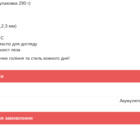
(упаковка 290 г)
,2,3 мм)
-C
масло для догляду
ахист леза
чне гоління та стиль кожного дня!
ки
Акумулят
ля замовлення