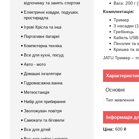
відпочинку та занять спортом
Вага: 200 г 
Комплектація:
Електричні ковдри, подушки,
простирадла
Тример
3 насадки (1
Ігрові Крісла та інші
Гребінець
Портативні батареї
Кабель USB
Пензлик та 
Компютерна техніка
Кришка та з
Все для кухні, посуд
JATU Тример – то
Авто - мото
Домашні інгалятори
Характеристи
Гідромасажна ванна
Основні
Метеостанція
Тип живлення
Набір для прибирання
Зволожувач повітря
Інформація д
Самокати та біговели
Ціна:
600 ₴
Все для дітей
Все для собак і котиків