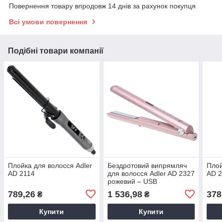
Повернення товару впродовж 14 днів за рахунок покупця
Всі умови повернення
Подібні товари компанії
Плойка для волосся Adler
Бездротовий випрямляч
Плой
AD 2114
для волосся Adler AD 2327
AD 
рожевий – USB
789,26
1 536,98
378
₴
₴
Купити
Купити